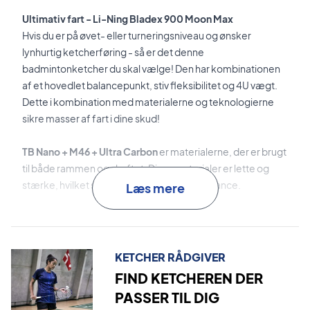
Ultimativ fart - Li-Ning Bladex 900 Moon Max
Hvis du er på øvet- eller turneringsniveau og ønsker
lynhurtig ketcherføring - så er det denne
badmintonketcher du skal vælge! Den har kombinationen
af et hovedlet balancepunkt, stiv fleksibilitet og 4U vægt.
Dette i kombination med materialerne og teknologierne
sikre masser af fart i dine skud!
TB Nano + M46 + Ultra Carbon
er materialerne, der er brugt
til både rammen og skaftet. Disse materialer er lette og
stærke, hvilket sikre den perfekte performance.
Læs mere
Sharp Wind
er den innovative teknologi, som fremmer
rammens aerodynamik for et mere "skarpt sving". Denne
teknologi mindsker samtidig vibrationer i rammen.
KETCHER RÅDGIVER
FIND KETCHEREN DER
Aerotec-Beam-System
er teknologien, der fremmer
PASSER TIL DIG
aerodynamikken yderligere for en lynhurtig performance.