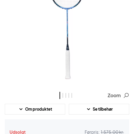
Zoom
Om produktet
Se tilbehør
Udsolgt
Førpris:
1.575,00 kr.