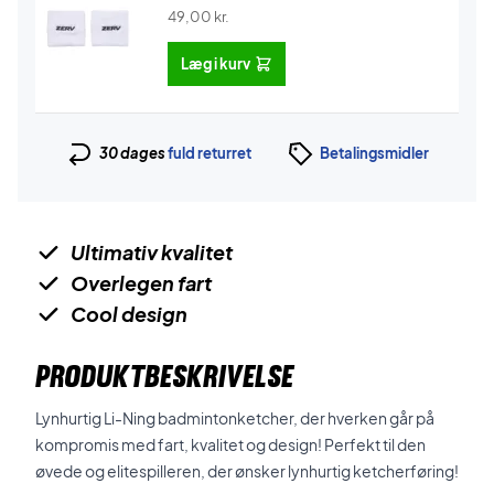
49,00
kr.
Læg i kurv
30 dages
fuld returret
Betalingsmidler
Ultimativ kvalitet
Overlegen fart
Cool design
PRODUKTBESKRIVELSE
Lynhurtig Li-Ning badmintonketcher, der hverken går på
kompromis med fart, kvalitet og design! Perfekt til den
øvede og elitespilleren, der ønsker lynhurtig ketcherføring!