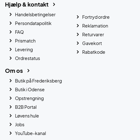
Hjælp & kontakt
Handelsbetingelser
Fortryd ordre
Persondatapolitik
Reklamation
FAQ
Returvarer
Prismatch
Gavekort
Levering
Rabatkode
Ordrestatus
Om os
Butik på Frederiksberg
Butik i Odense
Opstrengning
B2B Portal
Løvens hule
Jobs
YouTube-kanal