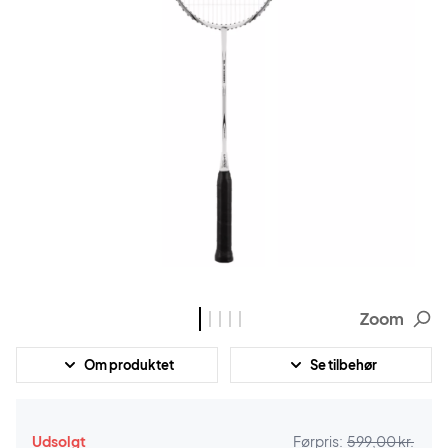
Zoom
Om produktet
Se tilbehør
Udsolgt
Førpris:
599,00 kr.