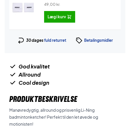
49,00
kr.
Læg i kurv
30 dages
fuld returret
Betalingsmidler
God kvalitet
Allround
Cool design
PRODUKTBESKRIVELSE
Manøvredygtig, allround og prisvenlig Li-Ning
badmintonketcher! Perfekt til den let øvede og
motionisten!