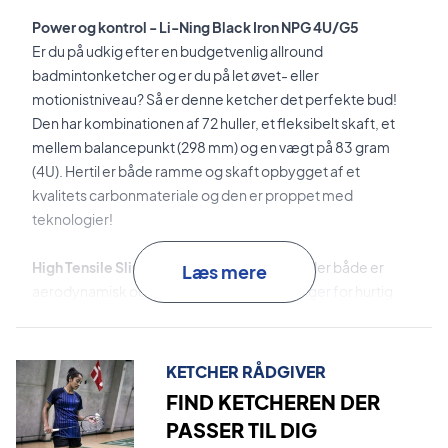
Power og kontrol - Li-Ning Black Iron NPG 4U/G5
Er du på udkig efter en budgetvenlig allround
badmintonketcher og er du på let øvet- eller
motionistniveau? Så er denne ketcher det perfekte bud!
Den har kombinationen af 72 huller, et fleksibelt skaft,
et
mellem balancepunkt (298 mm)
og en vægt på 83 gram
(4U). Hertil er både ramme og skaft opbygget af et
kvalitets carbonmateriale og den er proppet med
teknologier!
High Tensile Slim Shaft
er det tynde skaft, der både er
Læs mere
aerodynamisk og sikrer gode forudsætninger for hurtig
ketcherføring.
UHB Shaft
er det unikke "flex point" i skaftet, der fremmer
KETCHER RÅDGIVER
kraften i dine smash.
FIND KETCHEREN DER
PASSER TIL DIG
Dynamic-Optimum Frame
er teknologien, der forstørrer