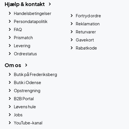
Hjælp & kontakt
Handelsbetingelser
Fortryd ordre
Persondatapolitik
Reklamation
FAQ
Returvarer
Prismatch
Gavekort
Levering
Rabatkode
Ordrestatus
Om os
Butik på Frederiksberg
Butik i Odense
Opstrengning
B2B Portal
Løvens hule
Jobs
YouTube-kanal