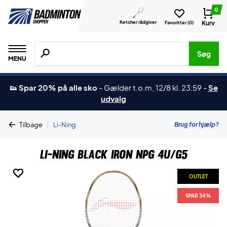
0
Ketcher rådgiver
Kurv
Favoritter (
0
)
Søg efter produkter, mærker etc.
Søg
MENU
👟 Spar 20% på alle sko
-
Gælder t.o.m, 12/8 kl. 23:59
-
Se
udvalg
|
Brug for hjælp?
Tilbage
Li-Ning
Li-Ning Black Iron NPG 4U/G5
OUTLET
OUTLET
OUTLET
OUTLET
OUTLET
SPAR 34%
SPAR 34%
SPAR 34%
SPAR 34%
SPAR 34%