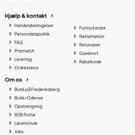
Hjælp & kontakt
Handelsbetingelser
Fortryd ordre
Persondatapolitik
Reklamation
FAQ
Returvarer
Prismatch
Gavekort
Levering
Rabatkode
Ordrestatus
Om os
Butik på Frederiksberg
Butik i Odense
Opstrengning
B2B Portal
Løvens hule
Jobs