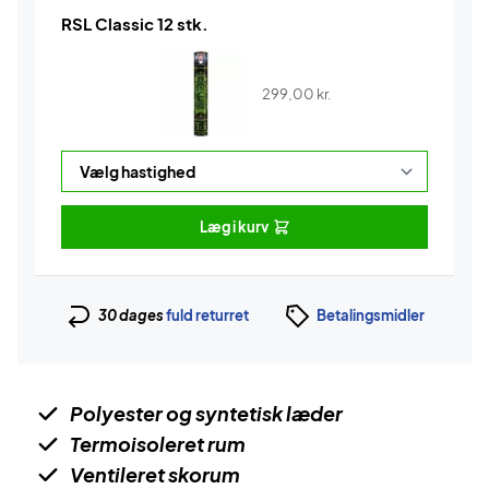
RSL Classic 12 stk.
299,00
kr.
Læg i kurv
30 dages
fuld returret
Betalingsmidler
Polyester og syntetisk læder
Termoisoleret rum
Ventileret skorum