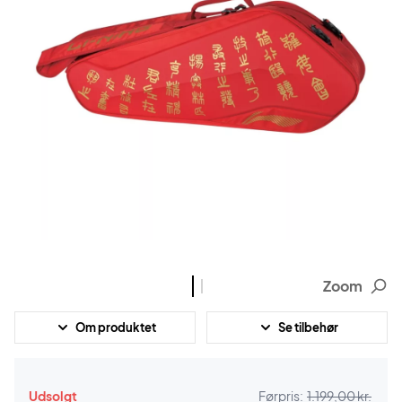
Zoom
Om produktet
Se tilbehør
Udsolgt
Førpris:
1.199,00 kr.