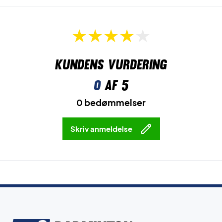
Kundens vurdering
0
af 5
0 bedømmelser
Skriv anmeldelse