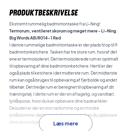
PRODUKTBESKRIVELSE
Ekstremt rummelig badmintontaske fra Li-Ning!
Termorum, ventileret skorum og meget mere - Li-Ning
Big Words ABJR014-1 Red
I denne rummelige badmintontaske er der plads til op til 9
badmintonketchere. Tasken har tre store rum, hvoraf det
ene er termoisoleret. Det termoisolerede rum er optimalt
til opbevaring af dine badmintonketchere. Hertil er der
også plads til ketchere i det midterste rum. Det midterste
rum kan også bruges til opbevaring af fjerbolde og andet
tilbehør. Det tredje rum er beregnet til opbevaring af dit
træningstøj. I dette rum er der en aftagelig, og vandtæt,
lynlåspose, hvori du kan opbevare dine badeartikler.
Desuden er der en stor netlomme og en mindre
lynlåslomme i dette rum. I disse lommer kan du opbevare
dine personlige ejendele.
Læs mere