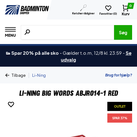
0
Ketcher rådgiver
Kurv
Favoritter (
0
)
Søg efter produkter, mærker etc.
Søg
MENU
👟 Spar 20% på alle sko
-
Gælder t.o.m, 12/8 kl. 23:59
-
Se
udvalg
|
Brug for hjælp?
Tilbage
Li-Ning
Li-Ning Big Words ABJR014-1 Red
OUTLET
OUTLET
SPAR 37%
SPAR 37%