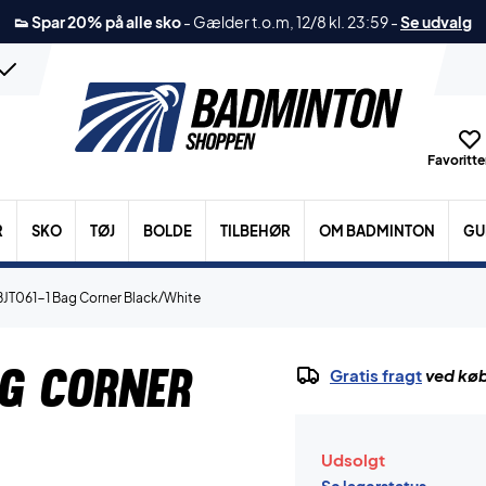
👟 Spar 20% på alle sko
-
Gælder t.o.m, 12/8 kl. 23:59
-
Se udvalg
Favoritter
R
SKO
TØJ
BOLDE
TILBEHØR
OM BADMINTON
GU
BJT061-1 Bag Corner Black/White
ag Corner
Gratis fragt
ved køb
Udsolgt