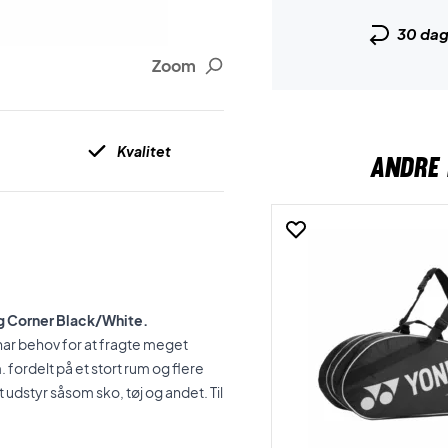
30 da
Zoom
Kvalitet
ANDRE 
ag Corner Black/White.
har behov for at fragte meget
fordelt på et stort rum og flere
t udstyr såsom sko, tøj og andet. Til