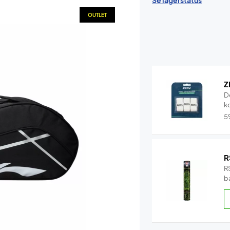
Se lagerstatus
OUTLET
Z
D
k
5
R
RS
b
b