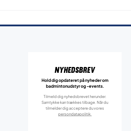
Nyhedsbrev
Hold dig opdateret på nyheder om
badmintonudstyr og -events.
Tilmeld dig nyhedsbrevet herunder.
Samtykke kan trækkes tilbage. Når du
tilmelder dig acceptere du vores
persondatapolitik.