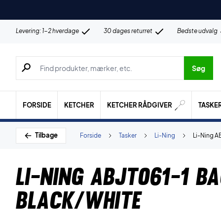
Levering: 1-2 hverdage
30 dages returret
Bedste udvalg
Søg efter produkter, mærker etc.
Søg
FORSIDE
KETCHER
KETCHER RÅDGIVER
TASKE
Tilbage
Forside
Tasker
Li-Ning
Li-Ning A
Li-Ning ABJT061-1 B
Black/White