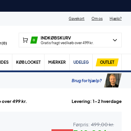
Gavekort
Om os
Hjælp?
INDKØBSKURV
0
Gratis fragt ved køb over 499 kr.
 (
0
)
IDES
KØB LOOKET
MÆRKER
UDELEG
OUTLET
Brug for hjælp?
 over 499 kr.
Levering: 1-2 hverdage
Førpris:
499,00 kr.