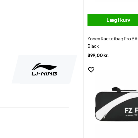
Læg i kurv
Yonex Racketbag Pro BA
Black
899,00 kr.