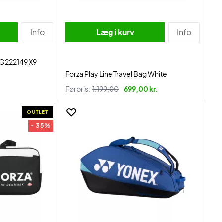
Info
Læg i kurv
Info
G222149 X9
Forza Play Line Travel Bag White
Førpris:
1.199,00
699,00 kr.
OUTLET
- 35%