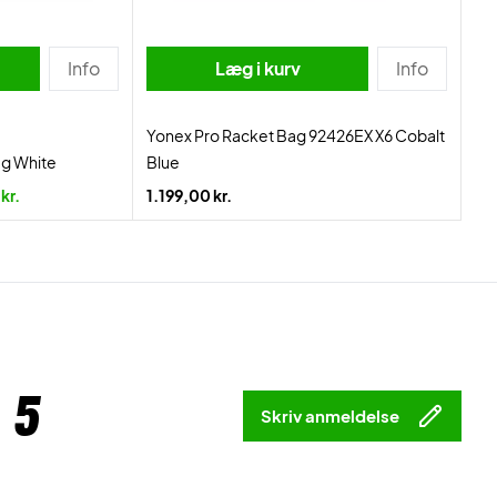
Info
Læg i kurv
Info
Yonex Pro Racket Bag 92426EX X6 Cobalt
ag White
Blue
kr.
1.199,00 kr.
 5
Skriv anmeldelse