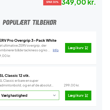
349,00 kr.
SPAR 30%
POPULÆRT TILBEHØR
ERV Pro Overgrip 3-Pack White
et ultimative ZERV overgrip, der
Læg i kurv
ombinerer både tackiness og ko...
Info
9,00
kr.
SL Classic 12 stk.
L Classic er bare en super
admintonbold, og en af de absolut
299,00
kr.
e...
Info
Læg i kurv