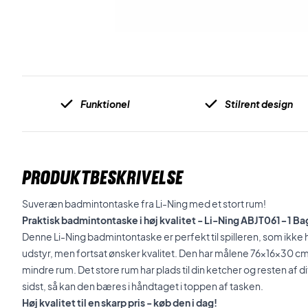
Funktionel
Stilrent design
PRODUKTBESKRIVELSE
Suveræn badmintontaske fra Li-Ning med et stort rum!
Praktisk badmintontaske i høj kvalitet - Li-Ning ABJT061-1 B
Denne Li-Ning badmintontaske er perfekt til spilleren, som ikke 
udstyr, men fortsat ønsker kvalitet. Den har målene 76x16x30 cm. 
mindre rum. Det store rum har plads til din ketcher og resten af di
sidst, så kan den bæres i håndtaget i toppen af tasken.
Høj kvalitet til en skarp pris - køb den i dag!