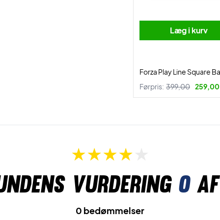
Læg i kurv
Forza Play Line Square B
Førpris:
399,00
259,00 
undens vurdering
0
af
0 bedømmelser