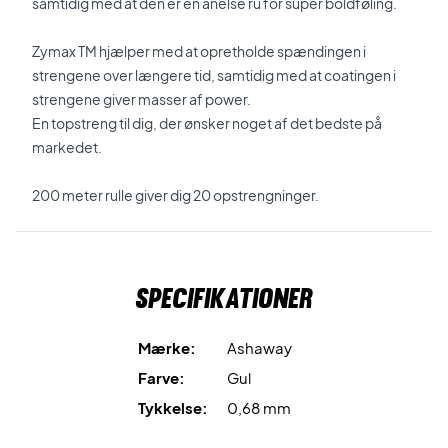
samtidig med at den er en anelse ru for super boldføling.
Zymax TM hjælper med at opretholde spændingen i
strengene over længere tid, samtidig med at coatingen i
strengene giver masser af power.
En topstreng til dig, der ønsker noget af det bedste på
markedet.
200 meter rulle giver dig 20 opstrengninger.
Specifikationer
Mærke:
Ashaway
Farve:
Gul
Tykkelse:
0,68 mm