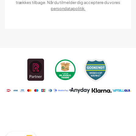
trækkes tilbage. Når du tilmelder dig acceptere du vores
persondatapolitik.