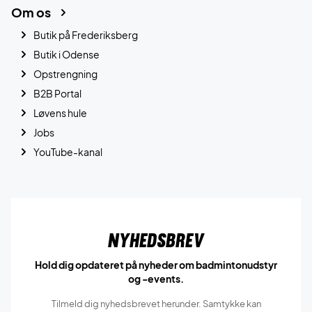
Om os
Butik på Frederiksberg
Butik i Odense
Opstrengning
B2B Portal
Løvens hule
Jobs
YouTube-kanal
Nyhedsbrev
Hold dig opdateret på nyheder om badmintonudstyr
og -events.
Tilmeld dig nyhedsbrevet herunder. Samtykke kan