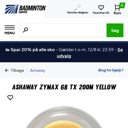
0
Ketcher rådgiver
Kurv
Favoritter (
0
)
Søg efter produkter, mærker etc.
Søg
MENU
👟 Spar 20% på alle sko
-
Gælder t.o.m, 12/8 kl. 23:59
-
Se
udvalg
|
Brug for hjælp?
Tilbage
Ashaway
Ashaway Zymax 68 TX 200m Yellow