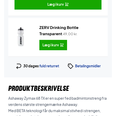
Læg i kurv
ZERV Drinking Bottle
Transparent
49,00
kr.
Læg i kurv
30 dages
fuld returret
Betalingsmidler
PRODUKTBESKRIVELSE
Ashaway Zymax 68 TX er en super fed badmintonstreng fra
verdens største strengemærke Ashaway.
Med BETA teknologi får du maksimal stivhed i strengen,