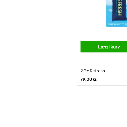
Læg i kurv
2 Go Refresh
79,00 kr.