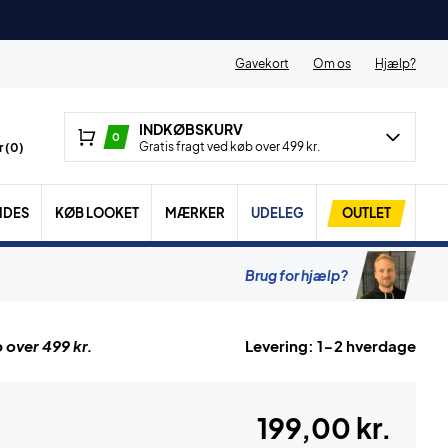
Gavekort
Om os
Hjælp?
INDKØBSKURV
0
Gratis fragt ved køb over 499 kr.
 (
0
)
IDES
KØB LOOKET
MÆRKER
UDELEG
OUTLET
Brug for hjælp?
 over 499 kr.
Levering: 1-2 hverdage
199,00 kr.