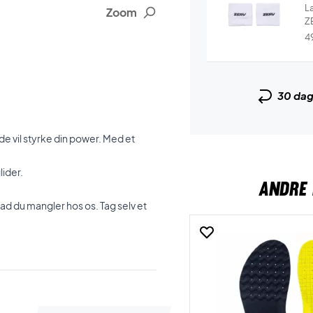
L
Zoom
ZE
4
30 da
nde vil styrke din power. Med et
lider.
ANDRE 
vad du mangler hos os. Tag selv et