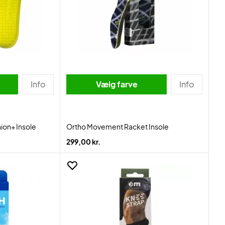
Info
Vælg farve
Info
ion+ Insole
Ortho Movement Racket Insole
299,00 kr.