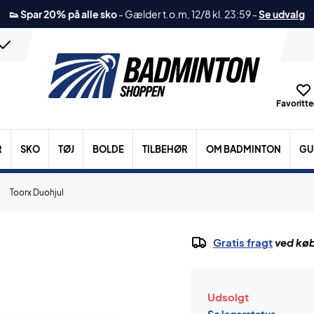
👟 Spar 20% på alle sko
-
Gælder t.o.m, 12/8 kl. 23:59
-
Se udvalg
Favoritter
R
SKO
TØJ
BOLDE
TILBEHØR
OM BADMINTON
GU
Toorx Duohjul
Gratis fragt
ved køb
Udsolgt