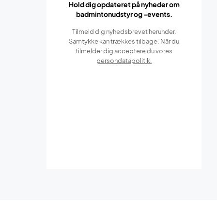
Hold dig opdateret på nyheder om
badmintonudstyr og -events.
Tilmeld dig nyhedsbrevet herunder.
Samtykke kan trækkes tilbage. Når du
tilmelder dig acceptere du vores
persondatapolitik.