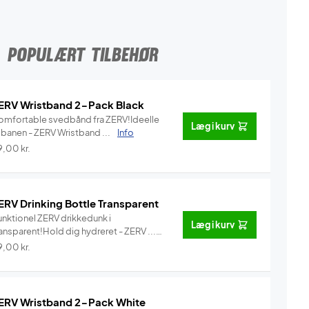
POPULÆRT TILBEHØR
ERV Wristband 2-Pack Black
omfortable svedbånd fra ZERV!Ideelle
Læg i kurv
l banen - ZERV Wristband ...
Info
9,00
kr.
ERV Drinking Bottle Transparent
unktionel ZERV drikkedunk i
Læg i kurv
ansparent!Hold dig hydreret - ZERV ...
Info
9,00
kr.
ERV Wristband 2-Pack White