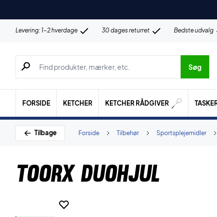
Levering: 1-2 hverdage
30 dages returret
Bedste udvalg
Søg efter produkter, mærker etc.
Søg
FORSIDE
KETCHER
KETCHER RÅDGIVER
TASKE
Tilbage
Forside
Tilbehør
Sportsplejemidler
Toorx Duohjul