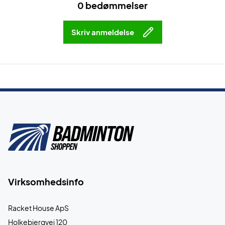
0 bedømmelser
Skriv anmeldelse
Virksomhedsinfo
Racket House ApS
Holkebjergvej 120