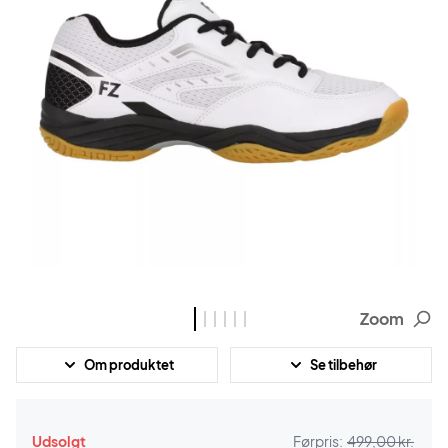
Zoom
Om produktet
Se tilbehør
Udsolgt
Førpris:
499,00 kr.