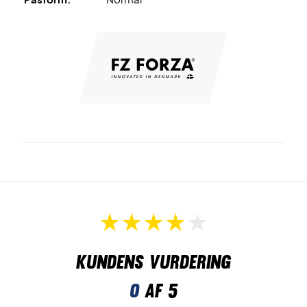
Perfekt til banen - køb dette par Forza badmintonsko nu!
Farve: Hvid.
Kundens vurdering
0
af 5