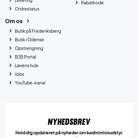
Rabatkode
Ordrestatus
Om os
Butik på Frederiksberg
Butik i Odense
Opstrengning
B2B Portal
Løvens hule
Jobs
YouTube-kanal
Nyhedsbrev
Hold dig opdateret på nyheder om badmintonudstyr