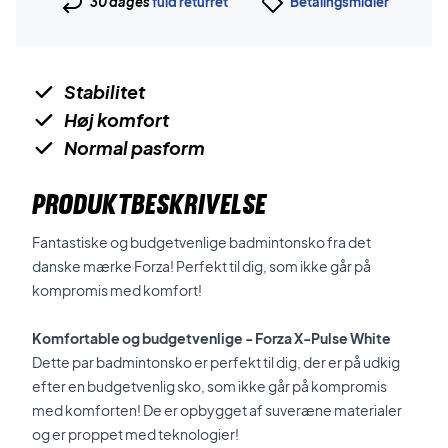
30 dages
fuld returret
Betalingsmidler
Stabilitet
Høj komfort
Normal pasform
PRODUKTBESKRIVELSE
Fantastiske og budgetvenlige badmintonsko fra det
danske mærke Forza! Perfekt til dig, som ikke går på
kompromis med komfort!
Komfortable og budgetvenlige - Forza X-Pulse White
Dette par badmintonsko er perfekt til dig, der er på udkig
efter en budgetvenlig sko, som ikke går på kompromis
med komforten! De er opbygget af suveræne materialer
og er proppet med teknologier!