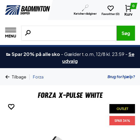
0
Ketcher rådgiver
Kurv
Favoritter (
0
)
Søg efter produkter, mærker etc.
Søg
MENU
👟 Spar 20% på alle sko
-
Gælder t.o.m, 12/8 kl. 23:59
-
Se
udvalg
|
Brug for hjælp?
Tilbage
Forza
Forza X-Pulse White
OUTLET
OUTLET
OUTLET
OUTLET
OUTLET
OUTLET
SPAR 34%
SPAR 34%
SPAR 34%
SPAR 34%
SPAR 34%
SPAR 34%