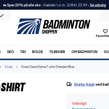
👟 Spar 20% på alle sko
-
Gælder t.o.m, 12/8 kl. 23:59
-
Se udvalg
Favoritter
R
SKO
TØJ
BOLDE
TILBEHØR
OM BADMINTON
GU
Forza
Forza Claire Dame T-shirt Dresden Blue
shirt
Gratis fragt
ved køb
Udsolgt