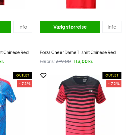
Info
Vælg størrelse
Info
rt Chinese Red
Forza Cheer Dame T-shirt Chinese Red
kr.
Førpris:
399,00
113,00 kr.
OUTLET
OUTLET
- 72%
- 72%