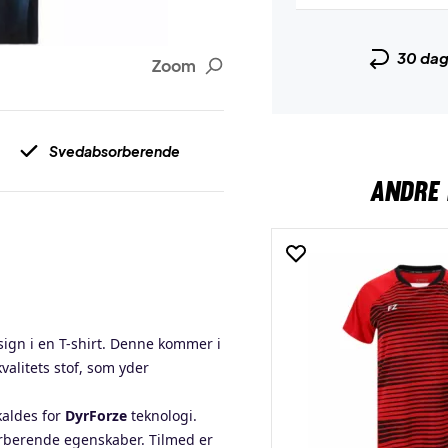
30 da
Zoom
Svedabsorberende
ANDRE 
esign i en T-shirt. Denne kommer i
valitets stof, som yder
aldes for
DyrForze
teknologi.
rberende egenskaber. Tilmed er