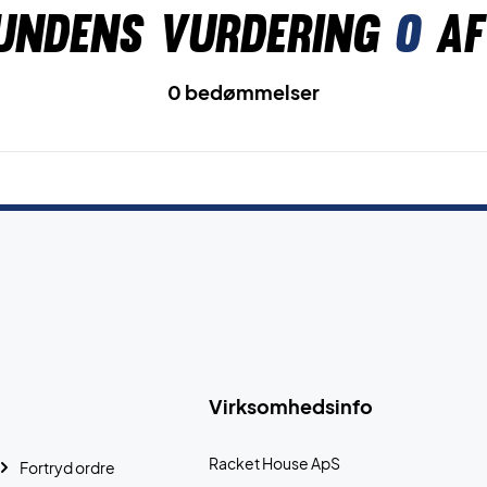
undens vurdering
0
af
0 bedømmelser
Virksomhedsinfo
Racket House ApS
Fortryd ordre