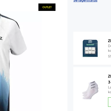
Se lagerstatus
OUTLET
Z
D
k
5
Z
3
L
k