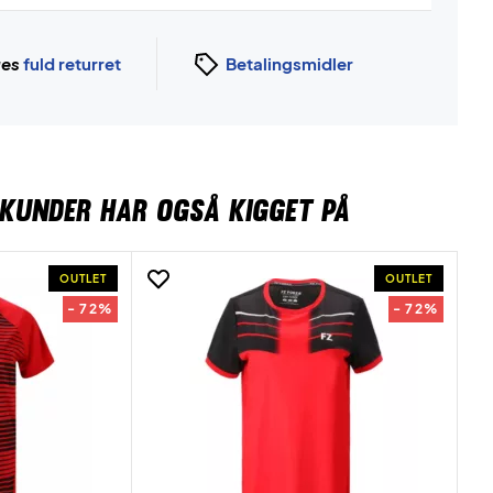
ges
fuld returret
Betalingsmidler
KUNDER HAR OGSÅ KIGGET PÅ
OUTLET
OUTLET
- 72%
- 72%