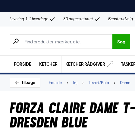
Levering: 1-2 hverdage
30 dages returret
Bedste udvalg
Søg efter produkter, mærker etc.
Søg
FORSIDE
KETCHER
KETCHER RÅDGIVER
TASKE
Tilbage
Forside
Tøj
T-shirt/Polo
Dame
Forza Claire Dame T-
Dresden Blue