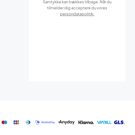
Samtykke kan trækkes tilbage. Når du
tilmelder dig acceptere du vores
persondatapolitik.