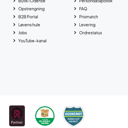
Butik i Odense
Persondatapolitik
Opstrengning
FAQ
B2B Portal
Prismatch
Løvens hule
Levering
Jobs
Ordrestatus
YouTube-kanal