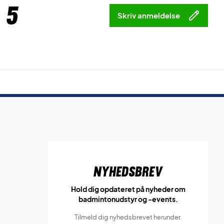
 5
Skriv anmeldelse
Nyhedsbrev
Hold dig opdateret på nyheder om
badmintonudstyr og -events.
Tilmeld dig nyhedsbrevet herunder.