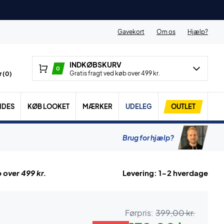
Gavekort
Om os
Hjælp?
INDKØBSKURV
0
Gratis fragt ved køb over 499 kr.
 (
0
)
IDES
KØB LOOKET
MÆRKER
UDELEG
OUTLET
Brug for hjælp?
 over 499 kr.
Levering: 1-2 hverdage
Førpris:
399,00 kr.