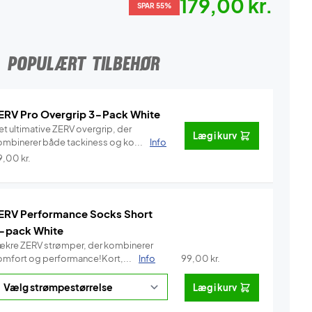
179,00 kr.
SPAR 55%
POPULÆRT TILBEHØR
ERV Pro Overgrip 3-Pack White
et ultimative ZERV overgrip, der
Læg i kurv
ombinerer både tackiness og ko...
Info
9,00
kr.
ERV Performance Socks Short
-pack White
ækre ZERV strømper, der kombinerer
omfort og performance!Kort,...
Info
99,00
kr.
Læg i kurv