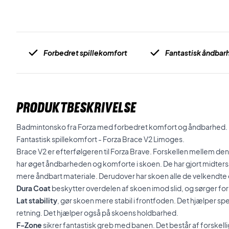
Forbedret spillekomfort
Fantastisk åndbar
PRODUKTBESKRIVELSE
Badmintonsko fra Forza med forbedret komfort og åndbarhed.
Fantastisk spillekomfort - Forza Brace V2 Limoges.
Brace V2 er efterfølgeren til Forza Brave. Forskellen mellem den 
har øget åndbarheden og komforte i skoen. De har gjort midterså
mere åndbart materiale. Derudover har skoen alle de velkendte
Dura Coat
beskytter overdelen af skoen imod slid, og sørger for
Lat stability
, gør skoen mere stabil i frontfoden. Det hjælper spe
retning. Det hjælper også på skoens holdbarhed.
F-Zone
sikrer fantastisk greb med banen. Det består af forskell