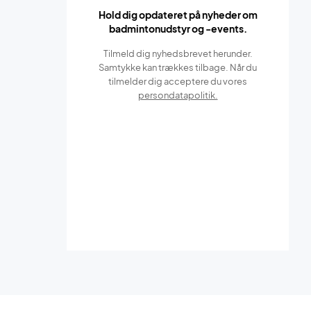
Hold dig opdateret på nyheder om
badmintonudstyr og -events.
Tilmeld dig nyhedsbrevet herunder.
Samtykke kan trækkes tilbage. Når du
tilmelder dig acceptere du vores
persondatapolitik.