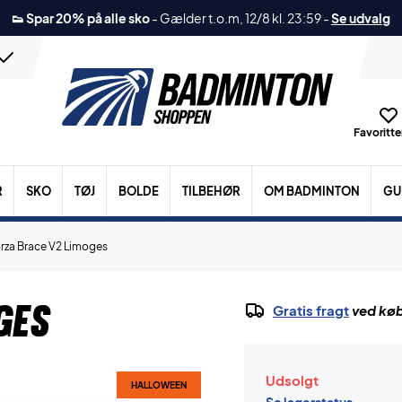
👟 Spar 20% på alle sko
-
Gælder t.o.m, 12/8 kl. 23:59
-
Se udvalg
Favoritter
R
SKO
TØJ
BOLDE
TILBEHØR
OM BADMINTON
GU
rza Brace V2 Limoges
ges
Gratis fragt
ved køb
Udsolgt
HALLOWEEN