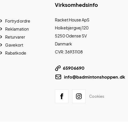
Virksomhedsinfo
Racket House ApS
Fortryd ordre
Holkebjergvej 120
Reklamation
5250 Odense SV
Returvarer
Danmark
Gavekort
CVR: 36931108
Rabatkode
65906690
info@badmintonshoppen.dk
Cookies