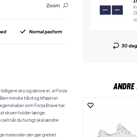
Z
Zoom
K
Z
4
hed
Normal pasform
30 da
ANDRE 
tidligere sko og denne er, at Forza
len mindre hård og tilføjet et
 egenskaber som Forza Brave har.
 at skoen holder længe.
cielt når du hurtigt skal ændre
ige materialer der gør grebet