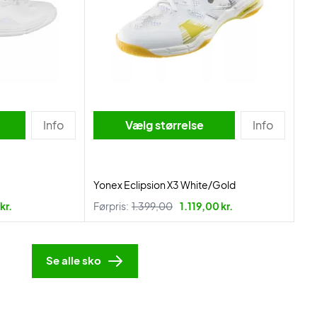
Info
Vælg størrelse
Info
Yonex Eclipsion X3 White/Gold
kr.
Førpris:
1.399,00
1.119,00 kr.
Se alle sko