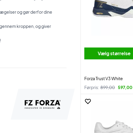
vægelser og gør derfor dine
i gennem kroppen, og giver
!
Vælg størrelse
Forza Trust V3 White
Førpris:
899,00
597,00 