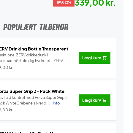
339,00 kr.
SPAR 52%
POPULÆRT TILBEHØR
ERV Drinking Bottle Transparent
unktionel ZERV drikkedunk i
Læg i kurv
ansparent!Hold dig hydreret - ZERV ...
Info
9,00
kr.
orza Super Grip 3-Pack White
av fuld kontrol med Forza Super Grip 3-
Læg i kurv
ack WhiteGrebene sikrer d...
Info
9,00
kr.