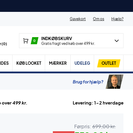
Gavekort
Om os
Hjælp?
INDKØBSKURV
0
Gratis fragt ved køb over 499 kr.
 (
0
)
IDES
KØB LOOKET
MÆRKER
UDELEG
OUTLET
Brug for hjælp?
 over 499 kr.
Levering: 1-2 hverdage
Førpris:
699,00 kr.