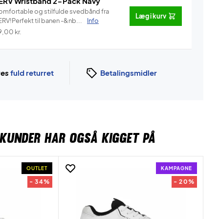
ERV Wristband 2-Pack Navy
omfortable og stilfulde svedbånd fra
Læg i kurv
ERV!Perfekt til banen -&nb...
Info
9,00
kr.
ges
fuld returret
Betalingsmidler
KUNDER HAR OGSÅ KIGGET PÅ
OUTLET
KAMPAGNE
- 34%
- 20%