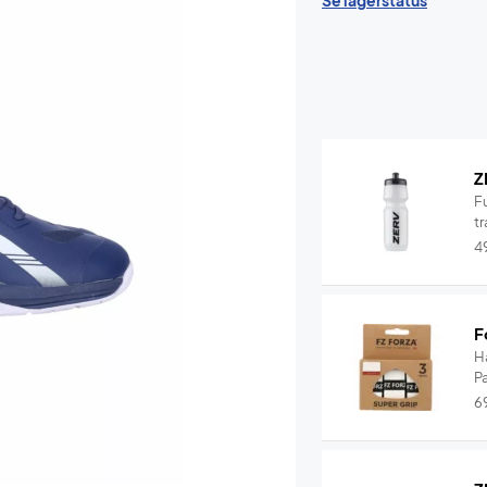
Se lagerstatus
Z
F
tr
4
F
H
P
6