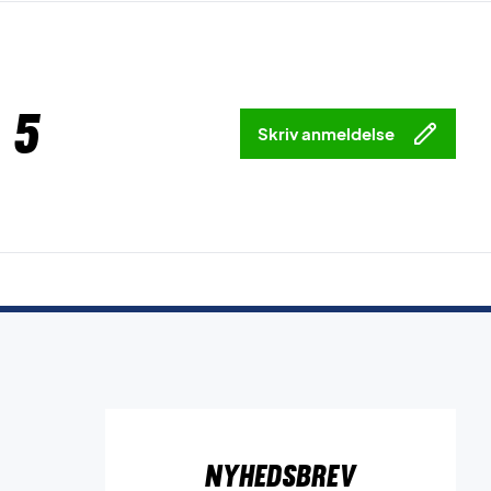
 5
Skriv anmeldelse
Nyhedsbrev