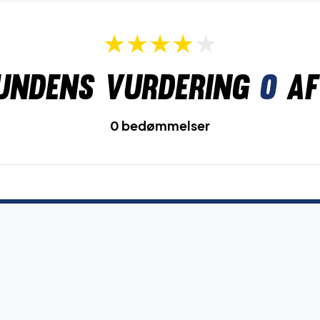
undens vurdering
0
af
0 bedømmelser