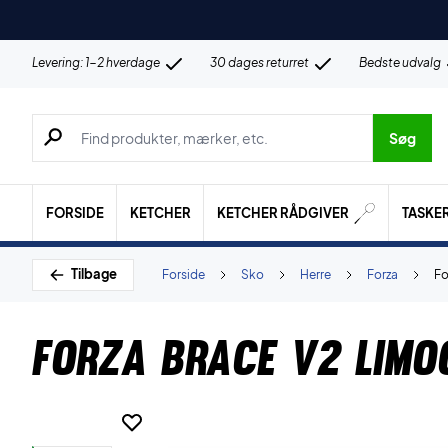
Levering: 1-2 hverdage
30 dages returret
Bedste udvalg
Søg efter produkter, mærker etc.
Søg
FORSIDE
KETCHER
KETCHER RÅDGIVER
TASKE
Tilbage
Forside
Sko
Herre
Forza
Fo
Forza Brace V2 Limo