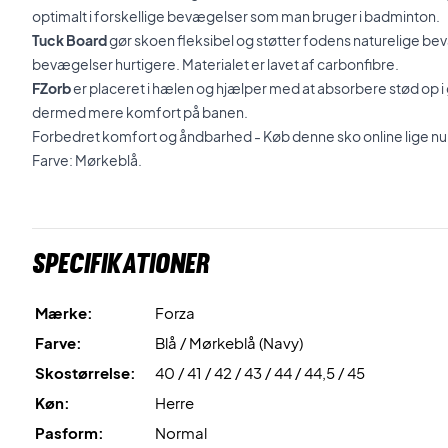
optimalt i forskellige bevægelser som man bruger i badminton.
Tuck Board
gør skoen fleksibel og støtter fodens naturelige be
bevægelser hurtigere. Materialet er lavet af carbonfibre.
FZorb
er placeret i hælen og hjælper med at absorbere stød op 
dermed mere komfort på banen.
Forbedret komfort og åndbarhed - Køb denne sko online lige nu
Farve: Mørkeblå.
Specifikationer
Mærke:
Forza
Farve:
Blå / Mørkeblå (Navy)
Skostørrelse:
40 / 41 / 42 / 43 / 44 / 44,5 / 45
Køn:
Herre
Pasform:
Normal