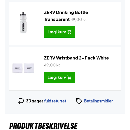
ZERV Drinking Bottle
Transparent
49,00
kr.
Læg i kurv
ZERV Wristband 2-Pack White
49,00
kr.
Læg i kurv
30 dages
fuld returret
Betalingsmidler
PRODUKTBESKRIVELSE