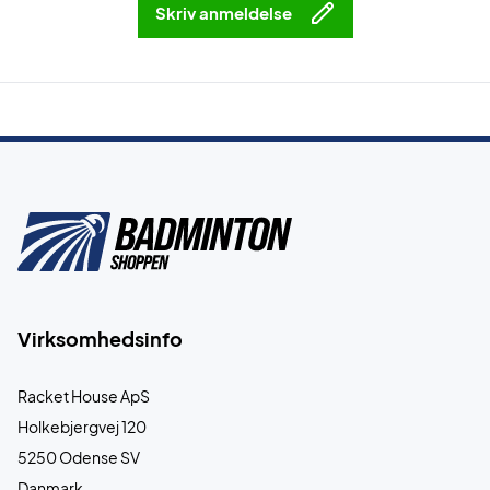
Skriv anmeldelse
Virksomhedsinfo
Racket House ApS
Holkebjergvej 120
5250 Odense SV
Danmark