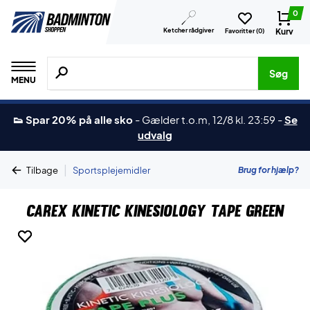
0
Ketcher rådgiver
Kurv
Favoritter (
0
)
Søg efter produkter, mærker etc.
Søg
MENU
👟 Spar 20% på alle sko
-
Gælder t.o.m, 12/8 kl. 23:59
-
Se
udvalg
|
Brug for hjælp?
Tilbage
Sportsplejemidler
CareX Kinetic Kinesiology Tape Green