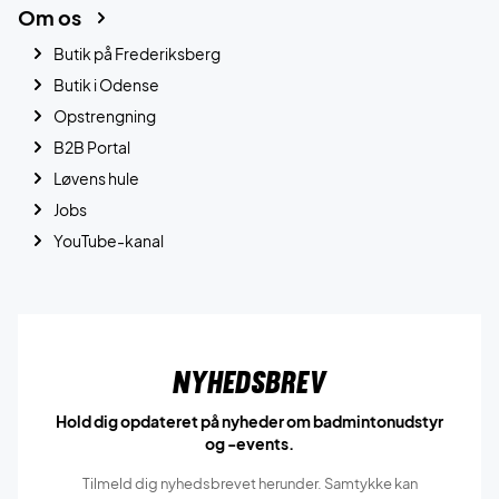
Om os
Butik på Frederiksberg
Butik i Odense
Opstrengning
B2B Portal
Løvens hule
Jobs
YouTube-kanal
Nyhedsbrev
Hold dig opdateret på nyheder om badmintonudstyr
og -events.
Tilmeld dig nyhedsbrevet herunder. Samtykke kan