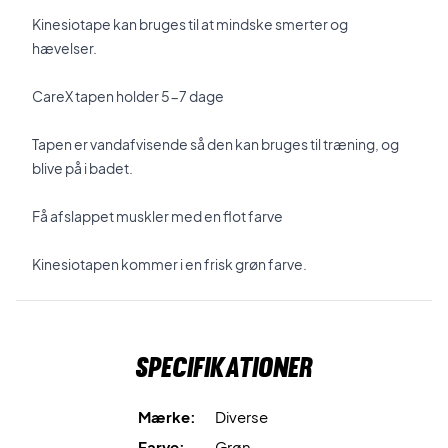
Kinesiotape kan bruges til at mindske smerter og
hævelser.
CareX tapen holder 5-7 dage
Tapen er vandafvisende så den kan bruges til træning, og
blive på i badet.
Få afslappet muskler med en flot farve
Kinesiotapen kommer i en frisk grøn farve.
Specifikationer
Mærke:
Diverse
Farve:
Grøn