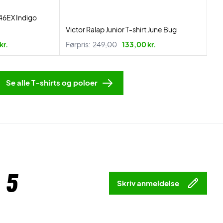
046EX Indigo
Victor Ralap Junior T-shirt June Bug
kr.
Førpris:
249,00
133,00 kr.
Se alle T-shirts og poloer
 5
Skriv anmeldelse