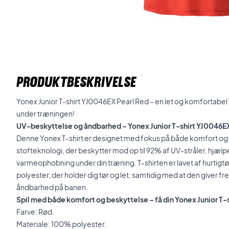
PRODUKTBESKRIVELSE
Yonex Junior T-shirt YJ0046EX Pearl Red – en let og komfortabel T-
under træningen!
UV-beskyttelse og åndbarhed – Yonex Junior T-shirt YJ0046EX
Denne Yonex T-shirt er designet med fokus på både komfort og 
stofteknologi, der beskytter mod op til 92% af UV-stråler, hjæl
varmeophobning under din træning. T-shirten er lavet af hurti
polyester, der holder dig tør og let, samtidig med at den give
åndbarhed på banen.
Spil med både komfort og beskyttelse – få din Yonex Junior T-s
Farve: Rød.
Materiale: 100% polyester.