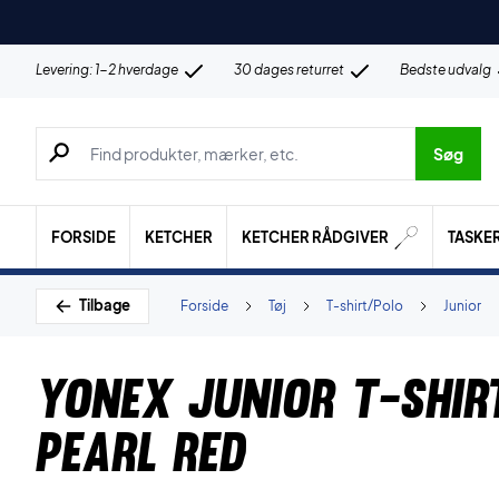
Levering: 1-2 hverdage
30 dages returret
Bedste udvalg
Søg efter produkter, mærker etc.
Søg
FORSIDE
KETCHER
KETCHER RÅDGIVER
TASKE
Tilbage
Forside
Tøj
T-shirt/Polo
Junior
Yonex Junior T-shi
Pearl Red