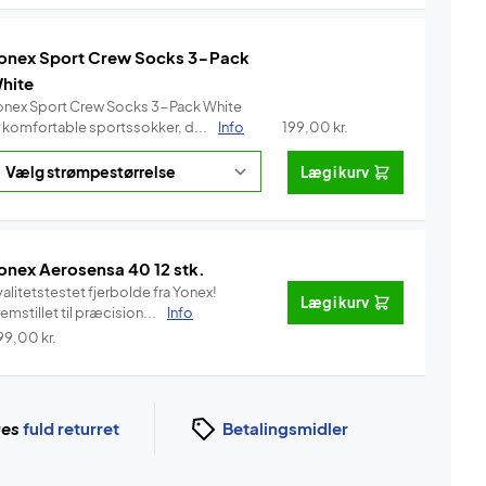
onex Sport Crew Socks 3-Pack
hite
onex Sport Crew Socks 3-Pack White
r komfortable sportssokker, d...
Info
199,00
kr.
Læg i kurv
onex Aerosensa 40 12 stk.
alitetstestet fjerbolde fra Yonex!
Læg i kurv
emstillet til præcision...
Info
99,00
kr.
ges
fuld returret
Betalingsmidler