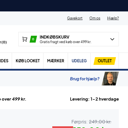
Gavekort
Om os
Hjælp?
INDKØBSKURV
0
Gratis fragt ved køb over 499 kr.
 (
0
)
IDES
KØB LOOKET
MÆRKER
UDELEG
OUTLET
Brug for hjælp?
 over 499 kr.
Levering: 1-2 hverdage
Førpris:
249,00 kr.