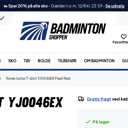
👟 Spar 20% på alle sko
-
Gælder t.o.m, 12/8 kl. 23:59
-
Se udvalg
Favoritter
R
SKO
TØJ
BOLDE
TILBEHØR
OM BADMINTON
GU
Yonex Junior T-shirt YJ0046EX Pearl Red
rt YJ0046EX
Gratis fragt
ved køb
På lager