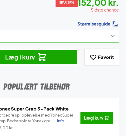
152,00 kr.
SPAR 39%
Sidste chance
Størrelsesguide
Læg i kurv
Favorit
POPULÆRT TILBEHØR
onex Super Grap 3-Pack White
orbedre spiloplevelse med Yonex Super
Læg i kurv
rap.Bedst solgte Yonex gre...
Info
9,00
kr.