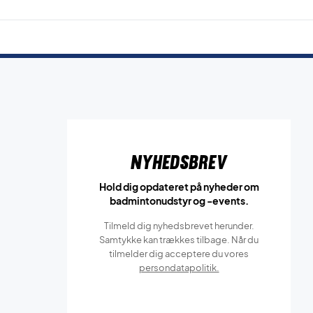
Nyhedsbrev
Hold dig opdateret på nyheder om
badmintonudstyr og -events.
Tilmeld dig nyhedsbrevet herunder.
Samtykke kan trækkes tilbage. Når du
tilmelder dig acceptere du vores
persondatapolitik.