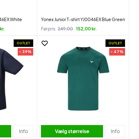
046EX White
Yonex Junior T-shirt YJ0046EX Blue Green
kr.
Førpris:
249,00
152,00 kr.
OUTLET
OUTLET
- 39%
- 47%
Info
Vælg størrelse
Info