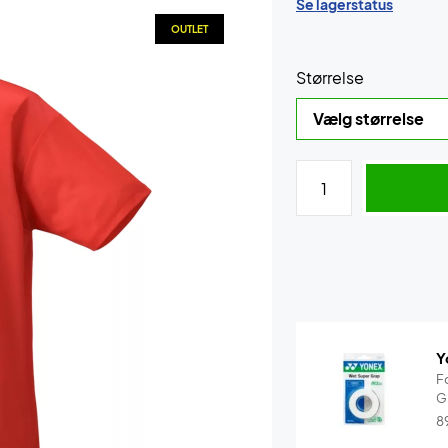
Se lagerstatus
OUTLET
Størrelse
Y
F
G
8