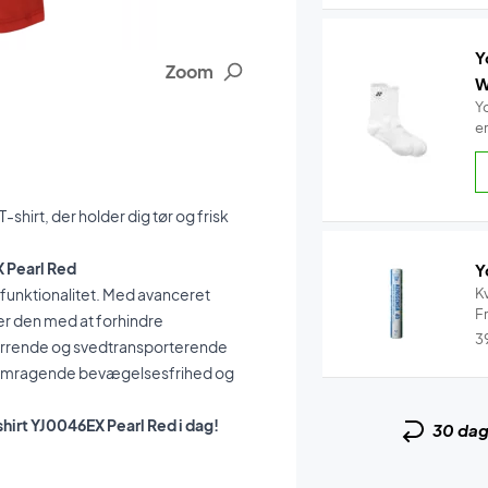
Y
Zoom
W
Y
e
shirt, der holder dig tør og frisk
 Pearl Red
Y
funktionalitet. Med avanceret
Kv
Fr
per den med at forhindre
3
gtørrende og svedtransporterende
r fremragende bevægelsesfrihed og
hirt YJ0046EX Pearl Red i dag!
30 da