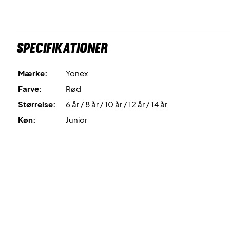
Specifikationer
Mærke:
Yonex
Farve:
Rød
Størrelse:
6 år / 8 år / 10 år / 12 år / 14 år
Køn:
Junior