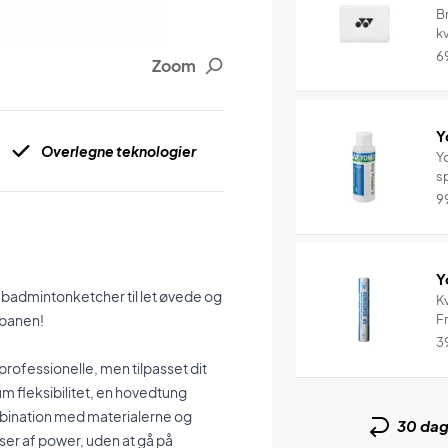
B
k
s
6
Zoom
Y
Overlegne teknologier
Yo
sp
9
Y
e badmintonketcher til let øvede og
Kv
gbanen!
Fr
3
 professionelle, men tilpasset dit
m fleksibilitet, en hovedtung
mbination med materialerne og
30 da
ser af power, uden at gå på