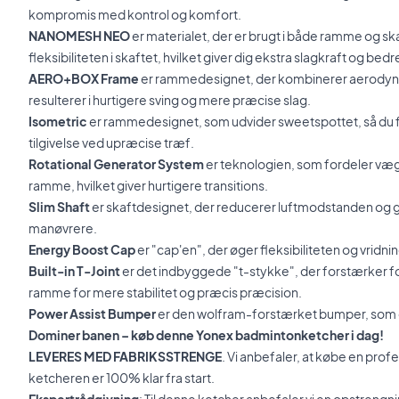
kompromis med kontrol og komfort.
NANOMESH NEO
er materialet, der er brugt i både ramme og s
fleksibiliteten i skaftet, hvilket giver dig ekstra slagkraft og bedr
AERO+BOX Frame
er rammedesignet, der kombinerer aerodynam
resulterer i hurtigere sving og mere præcise slag.
Isometric
er rammedesignet, som udvider sweetspottet, så du 
tilgivelse ved upræcise træf.
Rotational Generator System
er teknologien, som fordeler væ
ramme, hvilket giver hurtigere transitions.
Slim Shaft
er skaftdesignet, der reducerer luftmodstanden og
manøvrere.
Energy Boost Cap
er "cap'en", der øger fleksibiliteten og vridnin
Built-in T-Joint
er det indbyggede "t-stykke", der forstærker f
ramme for mere stabilitet og præcis præcision.
Power Assist Bumper
er den wolfram-forstærket bumper, som øg
Dominer banen – køb denne Yonex badmintonketcher i dag!
LEVERES MED FABRIKSSTRENGE
. Vi anbefaler, at købe en prof
ketcheren er 100% klar fra start.