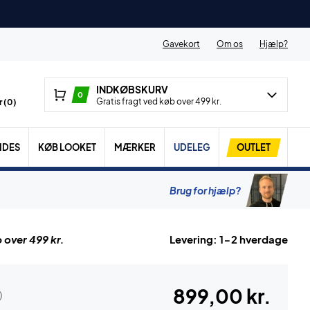
Gavekort
Om os
Hjælp?
INDKØBSKURV
0
Gratis fragt ved køb over 499 kr.
 (
0
)
IDES
KØB LOOKET
MÆRKER
UDELEG
OUTLET
Brug for hjælp?
 over 499 kr.
Levering: 1-2 hverdage
899,00 kr.
)