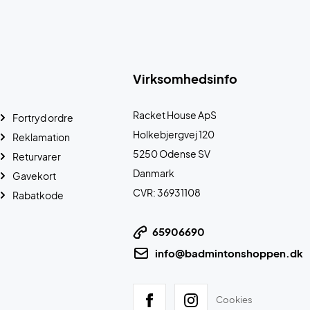
Virksomhedsinfo
Racket House ApS
Fortryd ordre
Holkebjergvej 120
Reklamation
5250 Odense SV
Returvarer
Danmark
Gavekort
CVR: 36931108
Rabatkode
65906690
info@badmintonshoppen.dk
Cookies