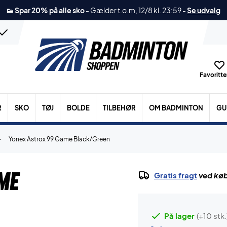
👟 Spar 20% på alle sko
-
Gælder t.o.m, 12/8 kl. 23:59
-
Se udvalg
Favoritter
R
SKO
TØJ
BOLDE
TILBEHØR
OM BADMINTON
GU
Yonex Astrox 99 Game Black/Green
me
Gratis fragt
ved køb
På lager
(+10 stk.