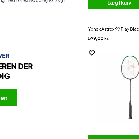
ning med Yonex BG80 og 10,5 kg i
Læg i kurv
Yonex Astrox 99 Play Bl
599,00 kr.
VER
EREN DER
DIG
ren