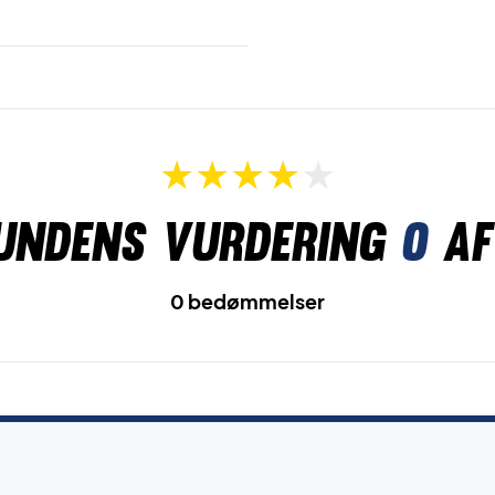
undens vurdering
0
af
0 bedømmelser