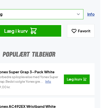
Info
Læg i kurv
Favorit
POPULÆRT TILBEHØR
onex Super Grap 3-Pack White
orbedre spiloplevelse med Yonex Super
Læg i kurv
rap.Bedst solgte Yonex gre...
Info
9,00
kr.
onex AC492EX Wristband White