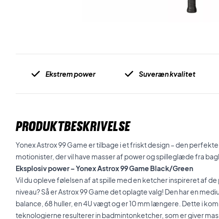
Ekstrem power
Suveræn kvalitet
PRODUKTBESKRIVELSE
Yonex Astrox 99 Game er tilbage i et friskt design – den perfekt
motionister, der vil have masser af power og spilleglæde fra ba
Eksplosiv power – Yonex Astrox 99 Game Black/Green
Vil du opleve følelsen af at spille med en ketcher inspireret af de
niveau? Så er Astrox 99 Game det oplagte valg! Den har en mediu
balance, 68 huller, en 4U vægt og er 10 mm længere. Dette i ko
teknologierne resulterer in badmintonketcher, som er giver mas