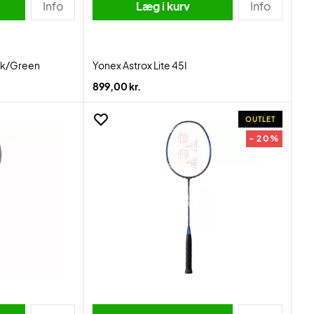
Info
Læg i kurv
Info
ack/Green
Yonex Astrox Lite 45I
899,00 kr.
OUTLET
- 20%