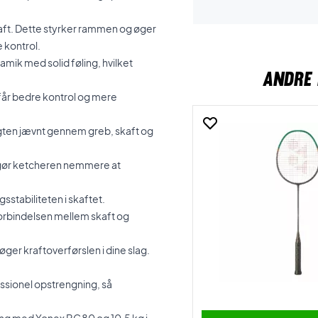
kaft. Dette styrker rammen og øger
e kontrol.
ik med solid føling, hvilket
ANDRE 
får bedre kontrol og mere
gten jævnt gennem greb, skaft og
 gør ketcheren nemmere at
gsstabiliteten i skaftet.
orbindelsen mellem skaft og
er kraftoverførslen i dine slag.
essionel opstrengning, så