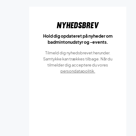
Nyhedsbrev
Hold dig opdateret på nyheder om
badmintonudstyr og -events.
Tilmeld dig nyhedsbrevet herunder.
Samtykke kan trækkes tilbage. Når du
tilmelder dig acceptere du vores
persondatapolitik.