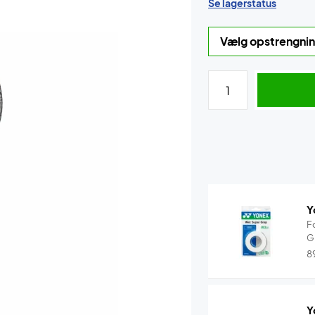
Se lagerstatus
Y
F
G
8
Y