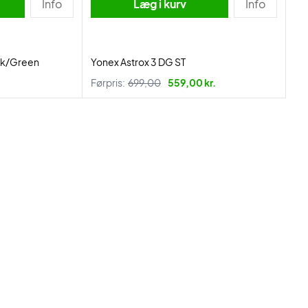
Info
Læg i kurv
Info
ack/Green
Yonex Astrox 3 DG ST
Førpris:
699,00
559,00 kr.