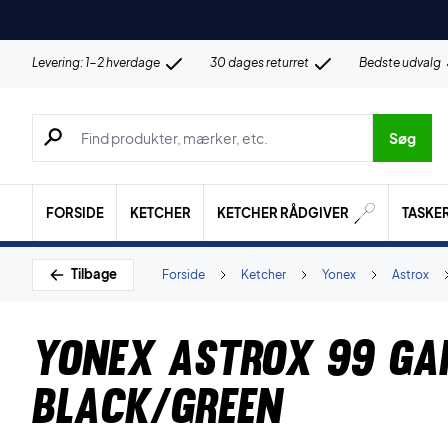
Levering: 1-2 hverdage
30 dages returret
Bedste udvalg
Søg efter produkter, mærker etc.
Søg
FORSIDE
KETCHER
KETCHER RÅDGIVER
TASKE
Tilbage
Forside
Ketcher
Yonex
Astrox
Yonex Astrox 99 Ga
Black/Green