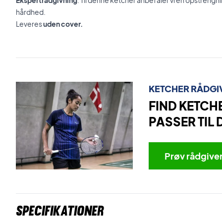
Ekspertrådgivning
: Til denne ketcher anbefaler vi en opstreng
hårdhed.
Leveres
uden cover.
KETCHER RÅDGI
FIND KETCH
PASSER TIL 
Prøv rådgive
Specifikationer