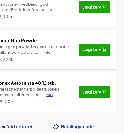
redt Yonex svedbånd i god
Læg i kurv
valitet!Bredt, komfortabelt og
vedab...
Info
9,00
kr.
onex Grip Powder
nex grip powder bruges til spillere der
Læg i kurv
iller med Frotté, sve...
Info
9,00
kr.
onex Aerosensa 40 12 stk.
alitetstestet fjerbolde fra Yonex!
Læg i kurv
emstillet til præcision...
Info
99,00
kr.
ges
fuld returret
Betalingsmidler