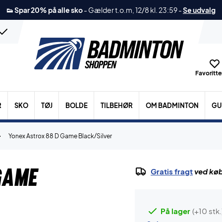
👟 Spar 20% på alle sko
-
Gælder t.o.m, 12/8 kl. 23:59
-
Se udvalg
Favoritter
R
SKO
TØJ
BOLDE
TILBEHØR
OM BADMINTON
GU
Yonex Astrox 88 D Game Black/Silver
Game
Gratis fragt
ved køb
På lager
(+10 stk.