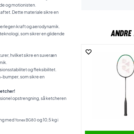
ede og motionisten.
skaftet. Dette materiale sikre en
overlegen kraft og aerodynamik.
ANDRE 
teknologi, som sikrer en glidende
er, hvilket sikre en suveræn
mik.
onsstabilitet og fleksibilitet.
n-bumper, som sikre en
etcher!
ssionel opstrengning, så ketcheren
ning med
og 10,5 kg i
Yonex BG80