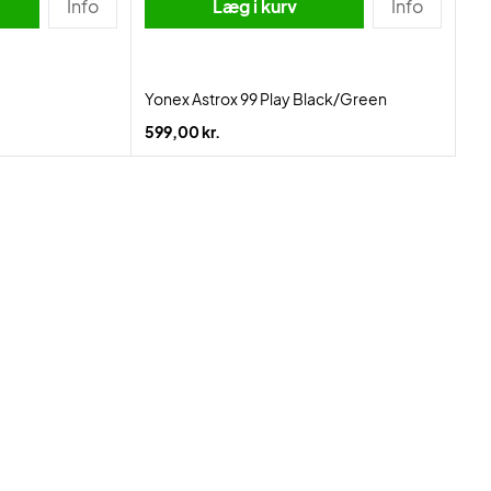
Info
Læg i kurv
Info
Yonex Astrox 99 Play Black/Green
599,00 kr.