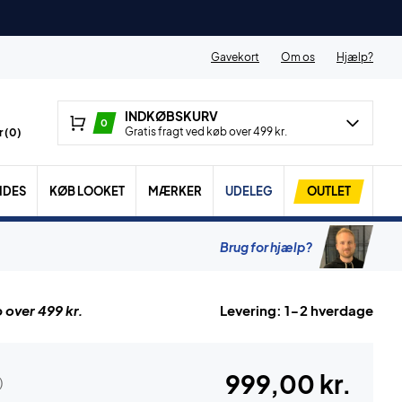
Gavekort
Om os
Hjælp?
INDKØBSKURV
0
Gratis fragt ved køb over 499 kr.
 (
0
)
IDES
KØB LOOKET
MÆRKER
UDELEG
OUTLET
Brug for hjælp?
 over 499 kr.
Levering: 1-2 hverdage
999,00 kr.
)