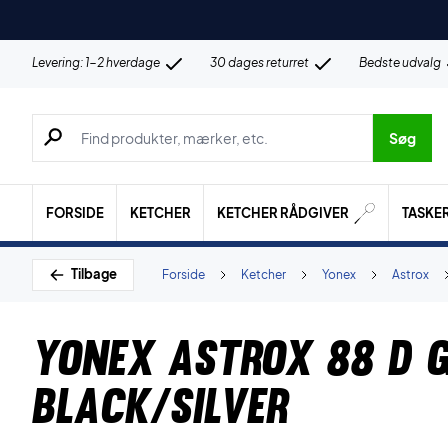
Levering: 1-2 hverdage
30 dages returret
Bedste udvalg
Søg efter produkter, mærker etc.
Søg
FORSIDE
KETCHER
KETCHER RÅDGIVER
TASKE
Tilbage
Forside
Ketcher
Yonex
Astrox
Yonex Astrox 88 D 
Black/Silver