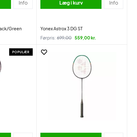
Info
Læg i kurv
Info
lack/Green
Yonex Astrox 3 DG ST
Førpris:
699,00
559,00 kr.
POPULÆR