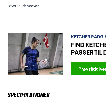
Leveres
uden cover
.
KETCHER RÅDGI
FIND KETCH
PASSER TIL 
Prøv rådgive
Specifikationer