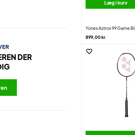
Læg i kurv
Yonex Astrox 99 Game B
899,00 kr.
VER
EREN DER
DIG
ren