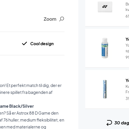
B
k
s
6
Zoom
Y
Cool design
Yo
sp
9
Y
! Et perfekt match til dig, der er
Kv
inere spillet fra bagenden af
Fr
3
 Game Black/Silver
njen? Så er Astrox 88 D Game den
76 huller, medium fleksibilitet, en
30 da
nen med materialerne og