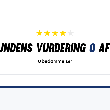
undens vurdering
0
af
0 bedømmelser