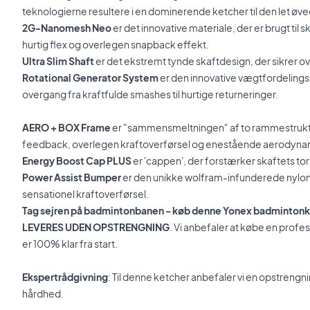
teknologierne resultere i en dominerende ketcher til den let øv
2G-Nanomesh Neo
er det innovative materiale, der er brugt til 
hurtig flex og overlegen snapback effekt.
Ultra Slim Shaft
er det ekstremt tynde skaftdesign, der sikrer 
Rotational Generator System
er den innovative vægtfordelings
overgang fra kraftfulde smashes til hurtige returneringer.
AERO + BOX Frame
er "sammensmeltningen" af to rammestruktur
feedback, overlegen kraftoverførsel og enestående aerodyna
Energy Boost Cap PLUS
er 'cappen', der forstærker skaftets torsi
Power Assist Bumper
er den unikke wolfram-infunderede nylo
sensationel kraftoverførsel.
Tag sejren på badmintonbanen - køb denne Yonex badmintonk
LEVERES UDEN OPSTRENGNING
. Vi anbefaler at købe en profe
er 100% klar fra start.
Ekspertrådgivning
: Til denne ketcher anbefaler vi en opstreng
hårdhed.