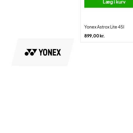
Læg i kurv
Yonex Astrox Lite 45I
899,00 kr.