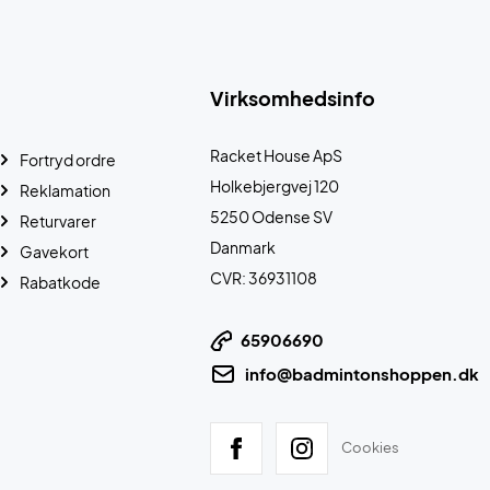
Virksomhedsinfo
Racket House ApS
Fortryd ordre
Holkebjergvej 120
Reklamation
5250 Odense SV
Returvarer
Danmark
Gavekort
CVR: 36931108
Rabatkode
65906690
info@badmintonshoppen.dk
Cookies