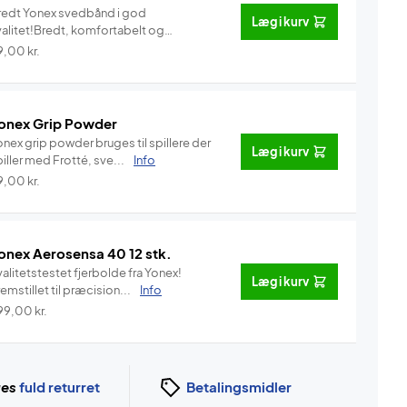
redt Yonex svedbånd i god
Læg i kurv
valitet!Bredt, komfortabelt og
vedab...
Info
9,00
kr.
onex Grip Powder
nex grip powder bruges til spillere der
Læg i kurv
iller med Frotté, sve...
Info
9,00
kr.
onex Aerosensa 40 12 stk.
alitetstestet fjerbolde fra Yonex!
Læg i kurv
emstillet til præcision...
Info
99,00
kr.
ges
fuld returret
Betalingsmidler