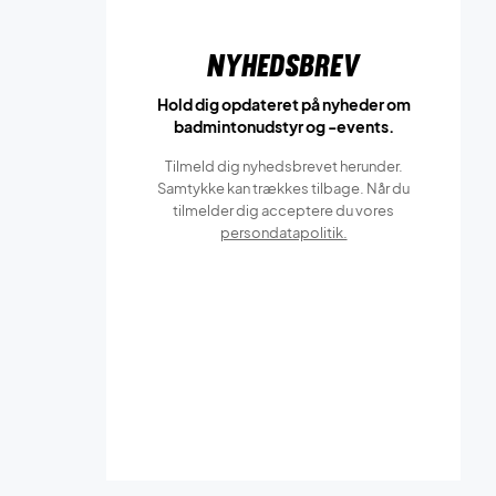
Nyhedsbrev
Hold dig opdateret på nyheder om
badmintonudstyr og -events.
Tilmeld dig nyhedsbrevet herunder.
Samtykke kan trækkes tilbage. Når du
tilmelder dig acceptere du vores
persondatapolitik.