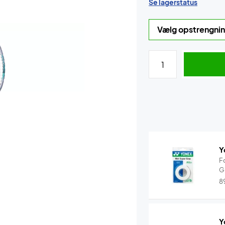
Se lagerstatus
Y
F
G
8
Y