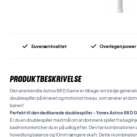
Suveræn kvalitet
Overlegen power
PRODUKTBESKRIVELSE
Den anerkendte Astrox 88 D Game er tilbage i en tredje generation
doublespiller på let øvet og motionist niveau, som ønsker at dom
banen!
Perfekt til den dedikerede doublespiller - Yonex Astrox 88 D
Er du en doublespiller med mål om at dominere spillet fra bagli
badmintonketcher du er på udkig efter. Den har kombinationen af 
hovedtung balance
og 10mm længere skaft. Dette i kombinatio