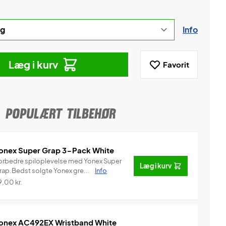
Info
Læg i kurv
Favorit
POPULÆRT TILBEHØR
onex Super Grap 3-Pack White
orbedre spiloplevelse med Yonex Super
Læg i kurv
rap.Bedst solgte Yonex gre...
Info
9,00
kr.
onex AC492EX Wristband White