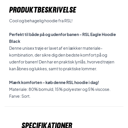
PRODUKTBESKRIVELSE
Cool og behagelig hoodie fra RSL!
Perfekt til både på og udenfor banen - RSL Eagle Hoodie
Black
Denne unisex trøje er lavet af en lækker materiale-
kombination, der sikre dig den bedste komfort på og
udenfor banen! Den har en praktisk lynlås, hvorved trøjen
kan åbnes og lukkes, samt to praktiske lommer.
Mærk komforten - køb denne RSL hoodie i dag!
Materiale: 80% bomuld, 15% polyester og 5% viscose.
Farve: Sort.
Specifikationer