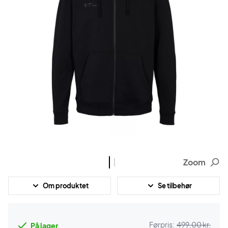
Zoom
Om produktet
Se tilbehør
Førpris:
499,00 kr.
På lager