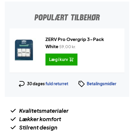
POPULÆRT TILBEHØR
ZERV Pro Overgrip 3-Pack
White
59,00
kr.
Læg i kurv
30 dages
fuld returret
Betalingsmidler
Kvalitetsmaterialer
Lækker komfort
Stilrent design