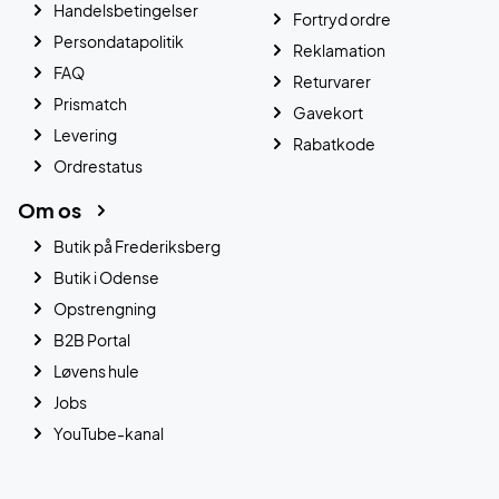
Handelsbetingelser
Fortryd ordre
Persondatapolitik
Reklamation
FAQ
Returvarer
Prismatch
Gavekort
Levering
Rabatkode
Ordrestatus
Om os
Butik på Frederiksberg
Butik i Odense
Opstrengning
B2B Portal
Løvens hule
Jobs
YouTube-kanal