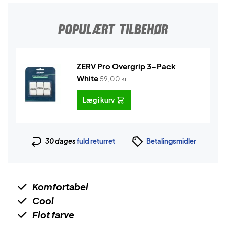
POPULÆRT TILBEHØR
ZERV Pro Overgrip 3-Pack
White
59,00
kr.
Læg i kurv
30 dages
fuld returret
Betalingsmidler
Komfortabel
Cool
Flot farve