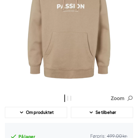
Zoom
Om produktet
Se tilbehør
Førpris:
499,00 kr.
På lager