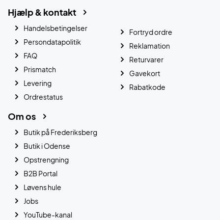
Hjælp & kontakt
Handelsbetingelser
Fortryd ordre
Persondatapolitik
Reklamation
FAQ
Returvarer
Prismatch
Gavekort
Levering
Rabatkode
Ordrestatus
Om os
Butik på Frederiksberg
Butik i Odense
Opstrengning
B2B Portal
Løvens hule
Jobs
YouTube-kanal