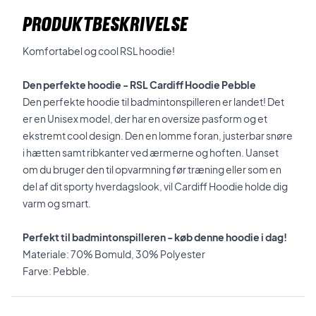
PRODUKTBESKRIVELSE
Komfortabel og cool RSL hoodie!
Den perfekte hoodie -
RSL Cardiff Hoodie Pebble
Den perfekte hoodie til badmintonspilleren er landet! Det
er en Unisex model, der har en
oversize pasform og et
ekstremt cool design. Den en
lomme foran, justerbar snøre
i hætten samt ribkanter ved ærmerne og hoften.
Uanset
om du bruger den til opvarmning før træning eller som en
del af dit sporty hverdagslook, vil Cardiff Hoodie holde dig
varm og smart.
Perfekt til badmintonspilleren - køb denne hoodie i dag!
Materiale: 70% Bomuld, 30% Polyester
Farve: Pebble.