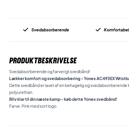
Svedabsorberende
Komfortabe
PRODUKTBESKRIVELSE
Svedabsorberende og farverigt svedbånd!
Lækker komfort og svedabsorbering - Yonex AC493EX Wristb
Dette svedbånd er lavet af en behagelig og svedabsorberende 
polyurethan.
Bliv klar til din næste kamp - køb dette Yonex svedbånd!
Farve: Pink med sort logo.