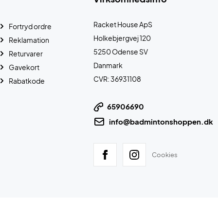
Racket House ApS
Fortryd ordre
Holkebjergvej 120
Reklamation
5250 Odense SV
Returvarer
Danmark
Gavekort
CVR: 36931108
Rabatkode
65906690
info@badmintonshoppen.dk
Cookies