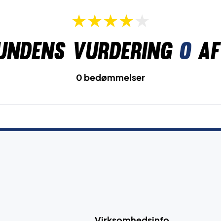
undens vurdering
0
af
0 bedømmelser
Virksomhedsinfo