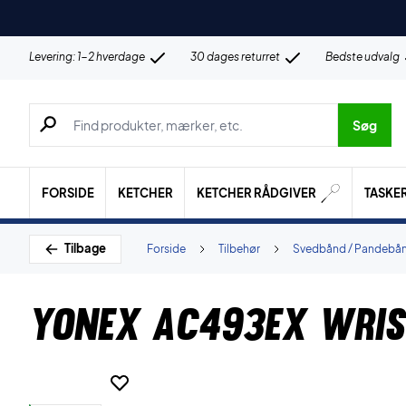
Levering: 1-2 hverdage
30 dages returret
Bedste udvalg
Søg efter produkter, mærker etc.
Søg
FORSIDE
KETCHER
KETCHER RÅDGIVER
TASKE
Tilbage
Forside
Tilbehør
Svedbånd / Pandebå
Yonex AC493EX Wris