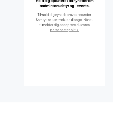
Hold dig opdateret på nyheder om
badmintonudstyr og -events.
Tilmeld dig nyhedsbrevet herunder.
Samtykke kan trækkes tilbage. Når du
tilmelder dig acceptere du vores
persondatapolitik.