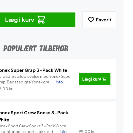
Læg i kurv
Favorit
POPULÆRT TILBEHØR
onex Super Grap 3-Pack White
orbedre spiloplevelse med Yonex Super
Læg i kurv
rap.Bedst solgte Yonex gre...
Info
9,00
kr.
onex Sport Crew Socks 3-Pack
hite
onex Sport Crew Socks 3-Pack White
r komfortable sportssokker, d...
Info
199,00
kr.