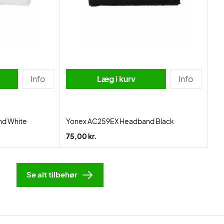
Info
Læg i kurv
Info
d White
Yonex AC259EX Headband Black
75,00 kr.
Se alt tilbehør