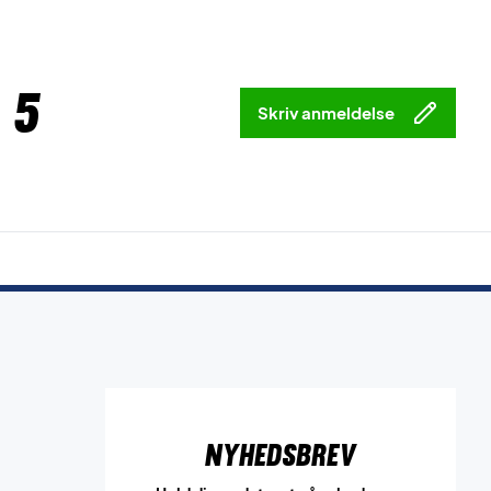
 5
Skriv anmeldelse
Nyhedsbrev