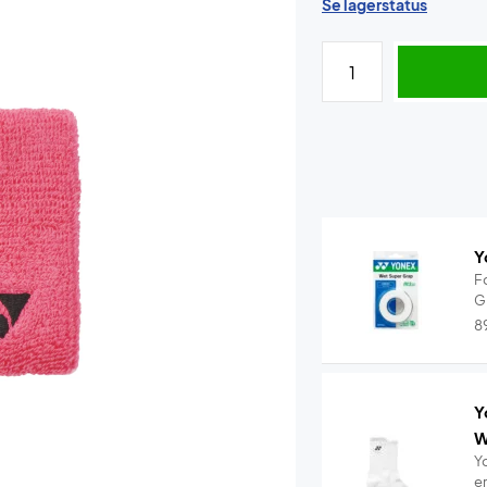
Se lagerstatus
Y
F
G
8
Y
W
Y
e