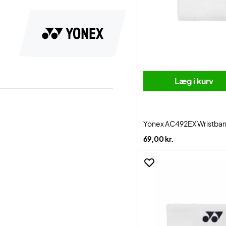
Læg i kurv
Yonex AC492EX Wristban
69,00 kr.