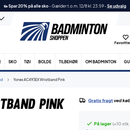
👟 Spar 20% på alle sko
-
Gælder t.o.m, 12/8 kl. 23:59
-
Se udvalg
Favoritter
R
SKO
TØJ
BOLDE
TILBEHØR
OM BADMINTON
GU
nd
Yonex AC493EX Wristband Pink
tband Pink
Gratis fragt
ved køb
På lager
(+10 stk.