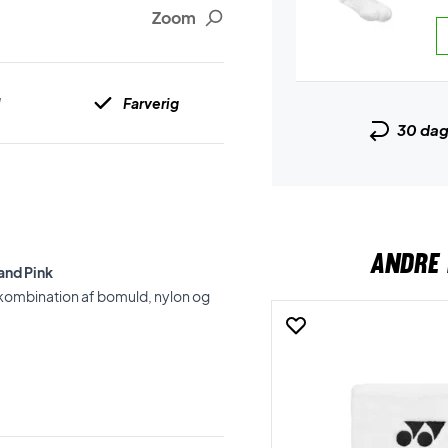
Zoom
l
Farverig
30 da
ANDRE 
and Pink
kombination af bomuld, nylon og