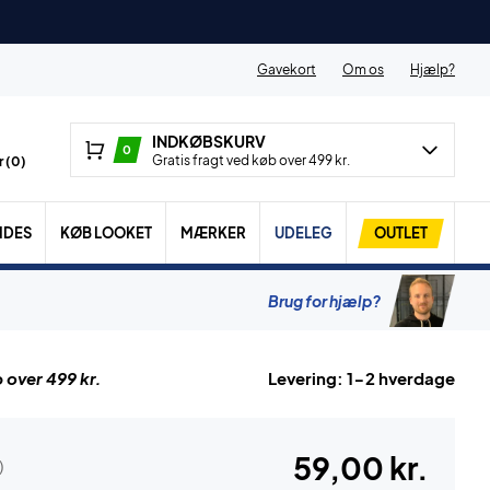
Gavekort
Om os
Hjælp?
INDKØBSKURV
0
Gratis fragt ved køb over 499 kr.
 (
0
)
IDES
KØB LOOKET
MÆRKER
UDELEG
OUTLET
Brug for hjælp?
 over 499 kr.
Levering: 1-2 hverdage
59,00 kr.
)