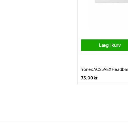
Læg i kurv
Yonex AC259EX Headban
75,00 kr.