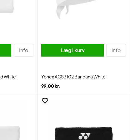
Info
Læg i kurv
Info
d White
Yonex ACS3102 Bandana White
99,00 kr.