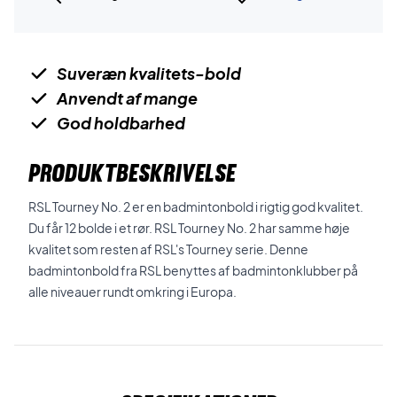
Suveræn kvalitets-bold
Anvendt af mange
God holdbarhed
PRODUKTBESKRIVELSE
RSL Tourney No. 2 er en badmintonbold i rigtig god kvalitet.
Du får 12 bolde i et rør. RSL Tourney No. 2 har samme høje
kvalitet som resten af RSL's Tourney serie. Denne
badmintonbold fra RSL benyttes af badmintonklubber på
alle niveauer rundt omkring i Europa.