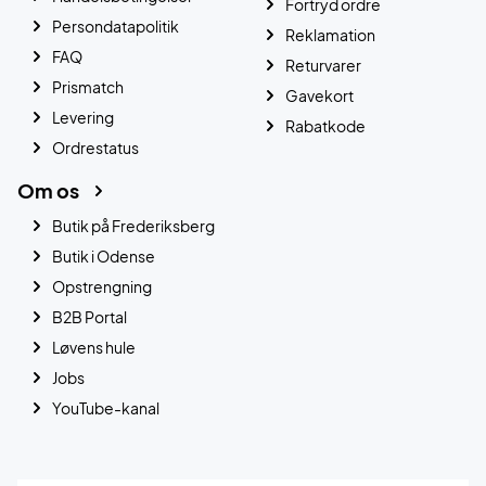
Fortryd ordre
Persondatapolitik
Reklamation
FAQ
Returvarer
Prismatch
Gavekort
Levering
Rabatkode
Ordrestatus
Om os
Butik på Frederiksberg
Butik i Odense
Opstrengning
B2B Portal
Løvens hule
Jobs
YouTube-kanal