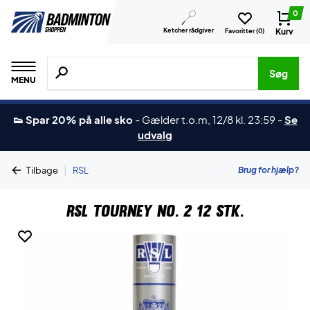
0
Ketcher rådgiver
Kurv
Favoritter (
0
)
Søg efter produkter, mærker etc.
Søg
MENU
👟 Spar 20% på alle sko
-
Gælder t.o.m, 12/8 kl. 23:59
-
Se
udvalg
|
Brug for hjælp?
Tilbage
RSL
RSL Tourney No. 2 12 stk.