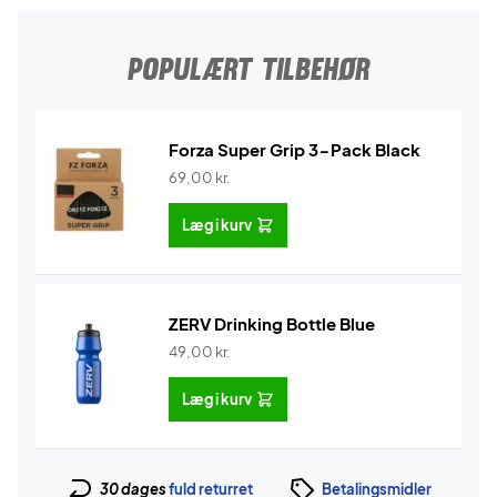
POPULÆRT TILBEHØR
Forza Super Grip 3-Pack Black
69,00
kr.
Læg i kurv
ZERV Drinking Bottle Blue
49,00
kr.
Læg i kurv
30 dages
fuld returret
Betalingsmidler