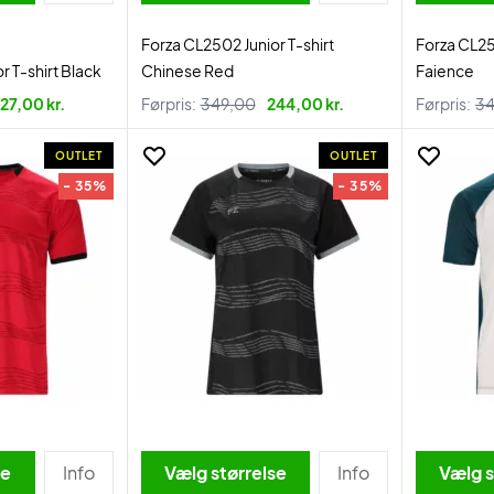
Forza CL2502 Junior T-shirt
Forza CL25
r T-shirt Black
Chinese Red
Faience
27,00 kr.
Førpris:
349,00
244,00 kr.
Førpris:
34
OUTLET
OUTLET
- 35%
- 35%
se
Info
Vælg størrelse
Info
Vælg s