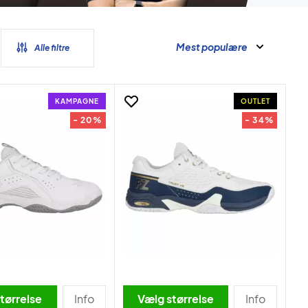
Mest populære
Alle filtre
KAMPAGNE
OUTLET
- 20%
- 34%
tørrelse
Info
Vælg størrelse
Info