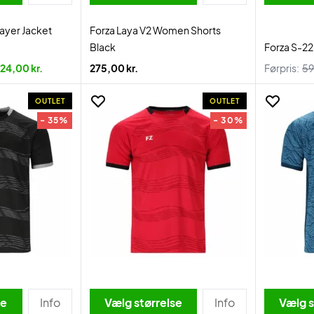
ayer Jacket
Forza Laya V2 Women Shorts
Black
Forza S-2
24,00 kr.
275,00 kr.
Førpris:
59
OUTLET
OUTLET
- 35%
- 30%
se
Info
Vælg størrelse
Info
Vælg s