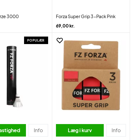
orze 3000
Forza Super Grip 3-Pack Pink
69,00 kr.
POPULÆR
astighed
Info
Læg i kurv
Info