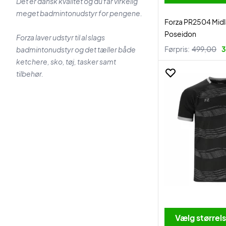
Det er dansk kvalitet og du får virkelig
meget badmintonudstyr for pengene.
Forza PR2504 Midl
Poseidon
Forza laver udstyr til al slags
Førpris:
499,00
3
badmintonudstyr og det tæller både
ketchere, sko, tøj, tasker samt
tilbehør.
Vælg størrel