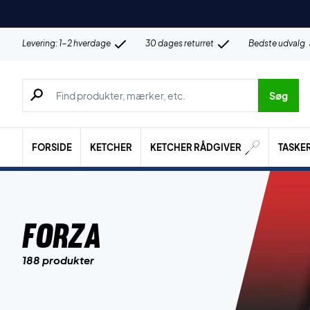
Levering: 1-2 hverdage
30 dages returret
Bedste udvalg
Søg efter produkter, mærker etc.
Søg
FORSIDE
KETCHER
KETCHER RÅDGIVER
TASKE
Forza
188 produkter