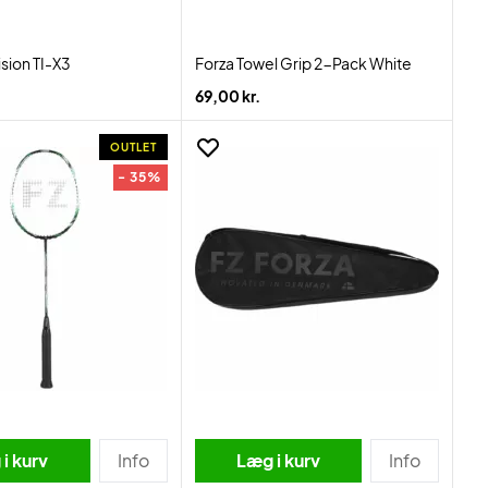
ision TI-X3
Forza Towel Grip 2-Pack White
69,00 kr.
OUTLET
- 35%
i kurv
Info
Læg i kurv
Info