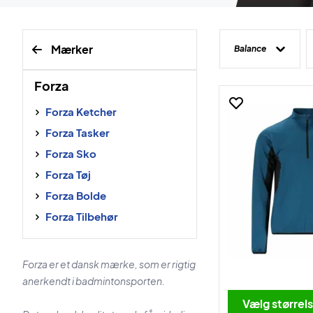
Mærker
Balance
Forza
Forza Ketcher
Forza Tasker
Forza Sko
Forza Tøj
Forza Bolde
Forza Tilbehør
Forza er et dansk mærke, som er rigtig
anerkendt i badmintonsporten.
Vælg størrel