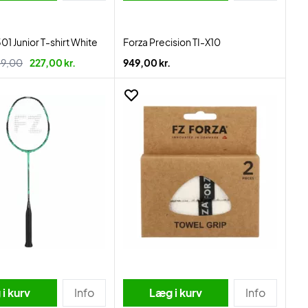
1 Junior T-shirt White
Forza Precision TI-X10
9,00
227,00 kr.
949,00 kr.
i kurv
Info
Læg i kurv
Info