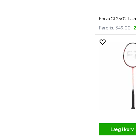
Forza CL2502 T-sh
Førpris:
349,00
2
Læg i kurv