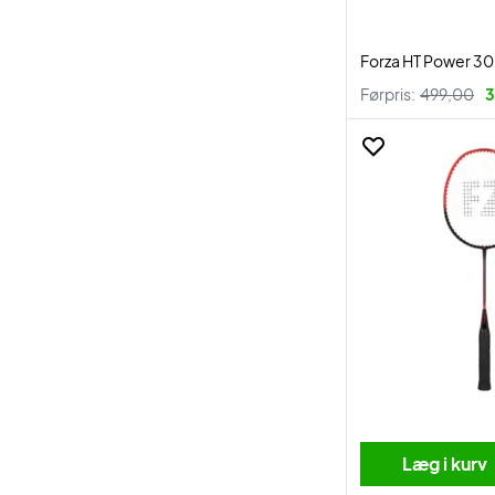
Forza HT Power 30
Førpris:
499,00
3
Læg i kurv