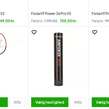
 V2
Forza HT Power 36 Pro VS
Forza HT P
49,00 kr.
Førpris:
1.199,00
755,00 kr.
Førpris:
99
Info
Vælg hastighed
Info
Vælg h