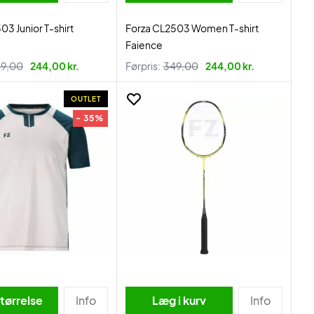
03 Junior T-shirt
Forza CL2503 Women T-shirt
Faience
9,00
244,00 kr.
Førpris:
349,00
244,00 kr.
OUTLET
- 35%
tørrelse
Info
Læg i kurv
Info