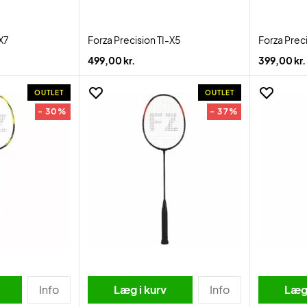
-X7
Forza Precision TI-X5
Forza Prec
499,00 kr.
399,00 kr.
OUTLET
OUTLET
- 30%
- 37%
Info
Læg i kurv
Info
Læg 