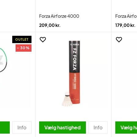
Forza Airforze 4000
Forza Airf
209,00 kr.
179,00 kr.
OUTLET
- 30%
Info
Vælg hastighed
Info
Vælg h