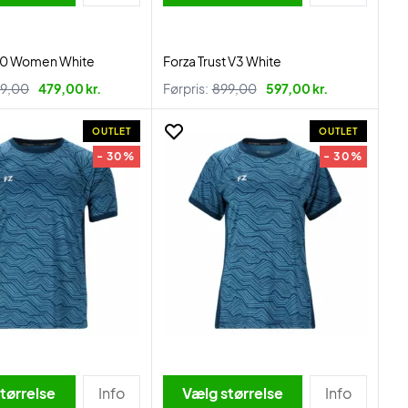
20 Women White
Forza Trust V3 White
9,00
479,00 kr.
Førpris:
899,00
597,00 kr.
OUTLET
OUTLET
- 30%
- 30%
tørrelse
Info
Vælg størrelse
Info