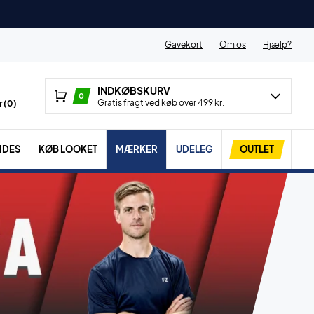
Gavekort
Om os
Hjælp?
INDKØBSKURV
0
Gratis fragt ved køb over 499 kr.
 (
0
)
IDES
KØB LOOKET
MÆRKER
UDELEG
OUTLET