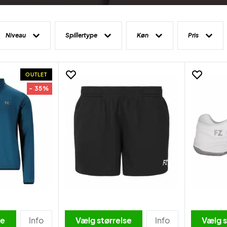
Niveau
Spillertype
Køn
Pris
OUTLET
- 35%
se
Info
Vælg størrelse
Info
Vælg s