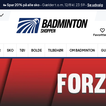
👟 Spar 20% på alle sko
-
Gælder t.o.m, 12/8 kl. 23:59
-
Se udvalg
Favoritter
R
SKO
TØJ
BOLDE
TILBEHØR
OM BADMINTON
GU