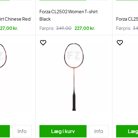
Forza CL2502 Women T-shirt
irt Chinese Red
Black
Forza CL250
27,00 kr.
Førpris:
349,00
227,00 kr.
Førpris:
34
Info
Læg i kurv
Info
Læg 