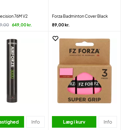
recision 76M V2
Forza Badminton Cover Black
9,00
649,00 kr.
89,00 kr.
astighed
Info
Læg i kurv
Info