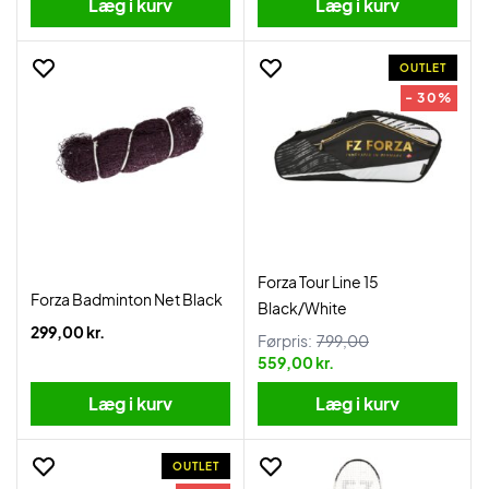
Læg i kurv
Læg i kurv
OUTLET
- 30%
Forza Tour Line 15
Forza Badminton Net Black
Black/White
299,00 kr.
Førpris:
799,00
559,00 kr.
Læg i kurv
Læg i kurv
OUTLET