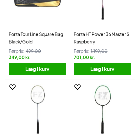
Forza Tour Line Square Bag
Forza HT Power 36 Master S
Black/Gold
Raspberry
Førpris:
499,00
Førpris:
1.199,00
349,00 kr.
701,00 kr.
Læg i kurv
Læg i kurv