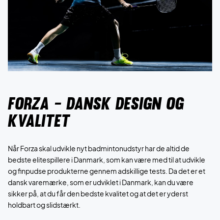
Forza - Dansk design og
kvalitet
Når Forza skal udvikle nyt badmintonudstyr har de altid de
bedste elitespillere i Danmark, som kan være med til at udvikle
og finpudse produkterne gennem adskillige tests. Da det er et
dansk varemærke, som er udviklet i Danmark, kan du være
sikker på, at du får den bedste kvalitet og at det er yderst
holdbart og slidstærkt.