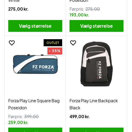
White
Poseidon
275,00 kr.
Førpris:
275,00
193,00 kr.
Vælg størrelse
Vælg størrelse
OUTLET
- 35%
Forza Play Line Square Bag
Forza Play Line Backpack
Poseidon
Black
Førpris:
399,00
499,00 kr.
259,00 kr.