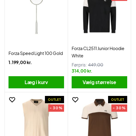
Forza CL2511 Junior Hoodie
Forza Speed Light 100 Gold
White
1.199,00 kr.
Førpris:
449,00
314,00 kr.
Læg i kurv
Vælg størrelse
OUTLET
OUTLET
- 30%
- 30%