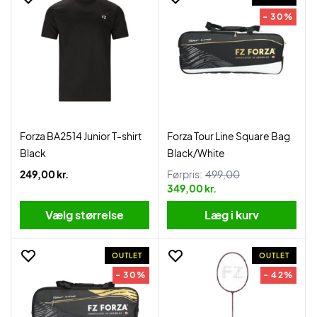
- 30%
Forza BA2514 Junior T-shirt
Forza Tour Line Square Bag
Black
Black/White
249,00 kr.
Førpris:
499,00
349,00 kr.
Vælg størrelse
Læg i kurv
OUTLET
OUTLET
- 30%
- 42%