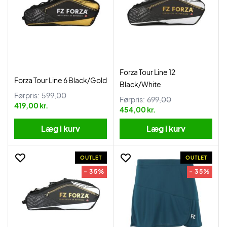
Forza Tour Line 12
Forza Tour Line 6 Black/Gold
Black/White
Førpris:
599,00
Førpris:
699,00
419,00 kr.
454,00 kr.
Læg i kurv
Læg i kurv
OUTLET
OUTLET
- 35%
- 35%