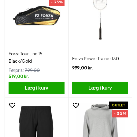
- 35%
Forza Tour Line 15
Forza Power Trainer 130
Black/Gold
999,00 kr.
Førpris:
799,00
519,00 kr.
Læg i kurv
Læg i kurv
OUTLET
- 30%