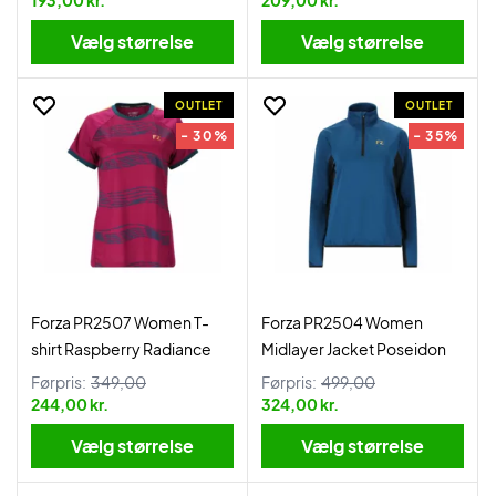
193,00 kr.
209,00 kr.
Vælg størrelse
Vælg størrelse
OUTLET
OUTLET
- 30%
- 35%
Forza PR2507 Women T-
Forza PR2504 Women
shirt Raspberry Radiance
Midlayer Jacket Poseidon
Førpris:
349,00
Førpris:
499,00
244,00 kr.
324,00 kr.
Vælg størrelse
Vælg størrelse