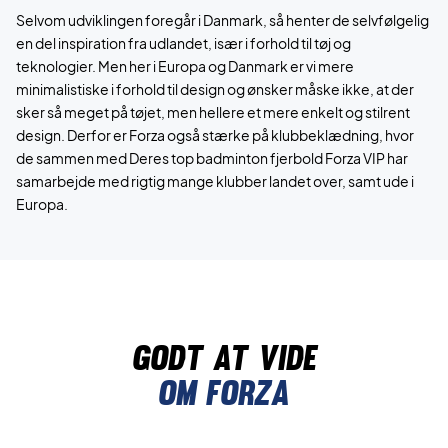
Selvom udviklingen foregår i Danmark, så henter de selvfølgelig
en del inspiration fra udlandet, især i forhold til tøj og
teknologier. Men her i Europa og Danmark er vi mere
minimalistiske i forhold til design og ønsker måske ikke, at der
sker så meget på tøjet, men hellere et mere enkelt og stilrent
design. Derfor er Forza også stærke på klubbeklædning, hvor
de sammen med Deres top badminton fjerbold Forza VIP har
samarbejde med rigtig mange klubber landet over, samt ude i
Europa.
Godt at vide
Om forza