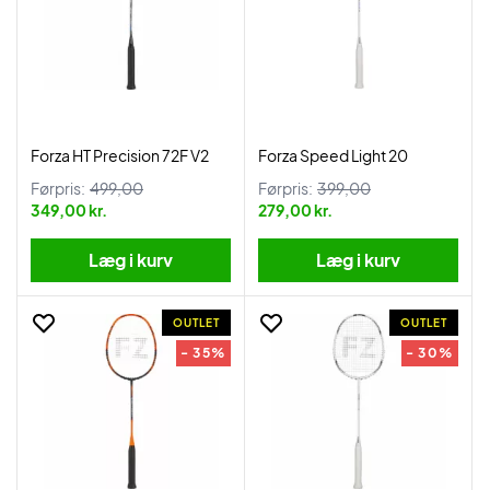
Forza HT Precision 72F V2
Forza Speed Light 20
Førpris:
499,00
Førpris:
399,00
349,00 kr.
279,00 kr.
Læg i kurv
Læg i kurv
OUTLET
OUTLET
- 35%
- 30%