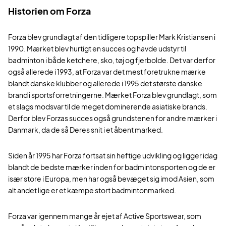
Historien om Forza
Forza blev grundlagt af den tidligere topspiller Mark Kristiansen i
1990. Mærket blev hurtigt en succes og havde udstyr til
badminton i både ketchere, sko, tøj og fjerbolde. Det var derfor
også allerede i 1993, at Forza var det mest foretrukne mærke
blandt danske klubber og allerede i 1995 det største danske
brand i sportsforretningerne. Mærket Forza blev grundlagt, som
et slags modsvar til de meget dominerende asiatiske brands.
Derfor blev Forzas succes også grundstenen for andre mærker i
Danmark, da de så Deres snit i et åbent marked.
Siden år 1995 har Forza fortsat sin heftige udvikling og ligger idag
blandt de bedste mærker inden for badmintonsporten og de er
især store i Europa, men har også bevæget sig imod Asien, som
alt andet lige er et kæmpe stort badmintonmarked.
Forza var igennem mange år ejet af Active Sportswear, som