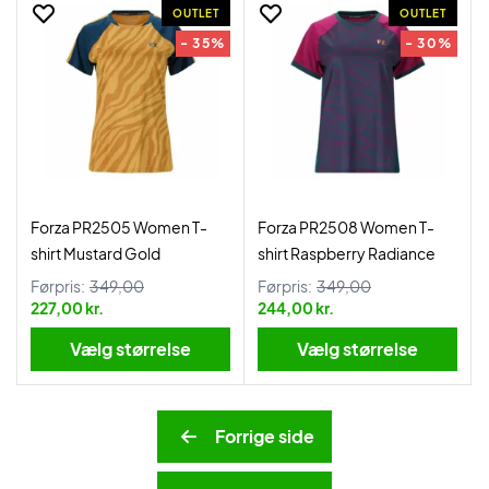
OUTLET
OUTLET
- 35%
- 30%
Forza PR2505 Women T-
Forza PR2508 Women T-
shirt Mustard Gold
shirt Raspberry Radiance
Førpris:
349,00
Førpris:
349,00
227,00 kr.
244,00 kr.
Vælg størrelse
Vælg størrelse
Forrige side