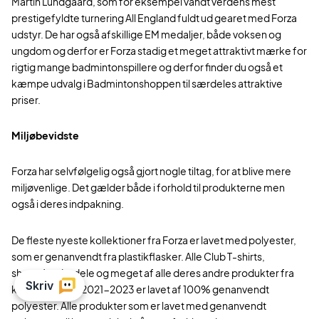
Martin Lundgaard, som for eksempel vandt verdens mest
prestigefyldte turnering All England fuldt ud gearet med Forza
udstyr. De har også afskillige EM medaljer, både voksen og
ungdom og derfor er Forza stadig et meget attraktivt mærke for
rigtig mange badmintonspillere og derfor finder du også et
kæmpe udvalg i Badmintonshoppen til særdeles attraktive
priser.
Miljøbevidste
Forza har selvfølgelig også gjort nogle tiltag, for at blive mere
miljøvenlige. Det gælder både i forhold til produkterne men
også i deres indpakning.
De fleste nyeste kollektioner fra Forza er lavet med polyester,
som er genanvendt fra plastikflasker. Alle Club T-shirts,
shorts/nederdele og meget af alle deres andre produkter fra
kollektionerne 2021-2023 er lavet af 100% genanvendt
polyester. Alle produkter som er lavet med genanvendt