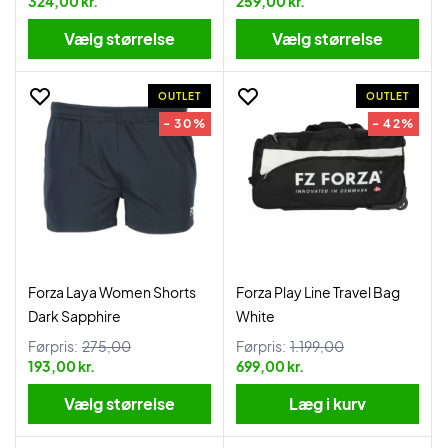
324,00 kr.
259,00 kr.
Vælg størrelse
Vælg størrelse
OUTLET
OUTLET
- 30%
- 42%
Forza Laya Women Shorts
Forza Play Line Travel Bag
Dark Sapphire
White
Førpris:
275,00
Førpris:
1.199,00
193,00 kr.
699,00 kr.
Vælg størrelse
Læg i kurv