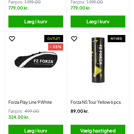
Førpris:
1.199,00
Førpris:
1.199,00
779,00 kr.
779,00 kr.
Læg i kurv
Læg i kurv
OUTLET
NYHED
- 35%
Forza Play Line 9 White
Forza NS Tour Yellow 6 pcs.
Førpris:
499,00
89,00 kr.
324,00 kr.
Læg i kurv
Vælg hastighed