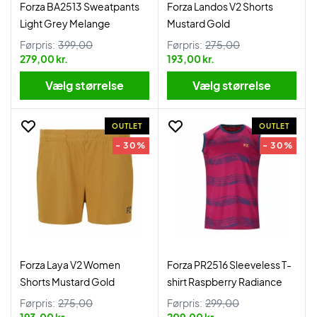
Forza BA2513 Sweatpants
Forza Landos V2 Shorts
Light Grey Melange
Mustard Gold
Førpris:
399,00
Førpris:
275,00
279,00 kr.
193,00 kr.
Vælg størrelse
Vælg størrelse
OUTLET
OUTLET
- 30%
- 30%
Forza Laya V2 Women
Forza PR2516 Sleeveless T-
Shorts Mustard Gold
shirt Raspberry Radiance
Førpris:
275,00
Førpris:
299,00