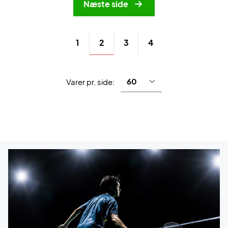
Næste side
2
1
3
4
Varer pr. side: