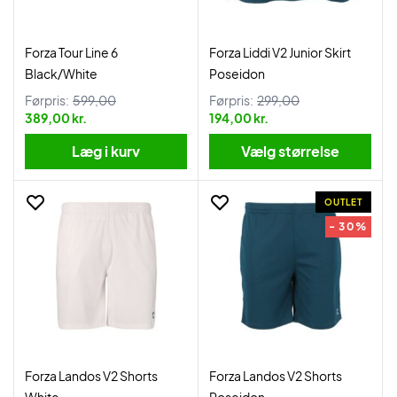
Forza Tour Line 6
Forza Liddi V2 Junior Skirt
Black/White
Poseidon
Førpris:
599,00
Førpris:
299,00
389,00 kr.
194,00 kr.
Læg i kurv
Vælg størrelse
OUTLET
- 30%
Forza Landos V2 Shorts
Forza Landos V2 Shorts