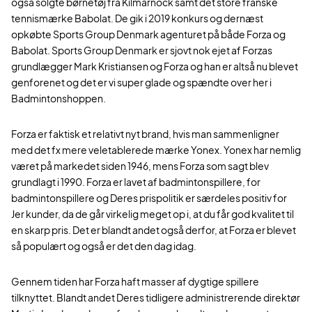
også solgte børnetøj fra Kilmarnock samt det store franske
tennismærke Babolat. De gik i 2019 konkurs og dernæst
opkøbte Sports Group Denmark agenturet på både Forza og
Babolat. Sports Group Denmark er sjovt nok ejet af Forzas
grundlægger Mark Kristiansen og Forza og han er altså nu blevet
genforenet og det er vi super glade og spændte over her i
Badmintonshoppen.
Forza er faktisk et relativt nyt brand, hvis man sammenligner
med det fx mere veletablerede mærke Yonex. Yonex har nemlig
været på markedet siden 1946, mens Forza som sagt blev
grundlagt i 1990. Forza er lavet af badmintonspillere, for
badmintonspillere og Deres prispolitik er særdeles positiv for
Jer kunder, da de går virkelig meget op i, at du får god kvalitet til
en skarp pris. Det er blandt andet også derfor, at Forza er blevet
så populært og også er det den dag idag.
Gennem tiden har Forza haft masser af dygtige spillere
tilknyttet. Blandt andet Deres tidligere administrerende direktør