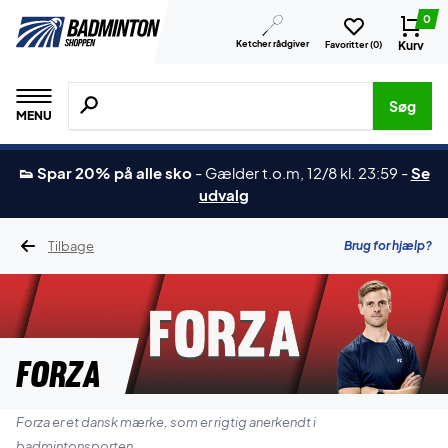
0
Ketcher rådgiver
Kurv
Favoritter (
0
)
Søg efter produkter, mærker etc.
Søg
MENU
👟 Spar 20% på alle sko
-
Gælder t.o.m, 12/8 kl. 23:59
-
Se
udvalg
Tilbage
Brug for hjælp?
Forza
Forza er et dansk mærke, som er rigtig anerkendt i
badmintonsporten.